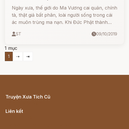
Ngày xưa, thế giới do Ma Vương cai quản, chính
tà, thật giả bất phân, loài người sống trong cái
ác muôn trùng ma nạn. Khi Đức Phật thành
đạo, Ngài khám phá ra con đường thoát ra
ST
09/10/2019
ngoài sự cai quản của Ma Vương, nên Ma
Vương dùng đủ mọi hình thức để phá Ngài.
1 mục
1
⇢
⇥
Truyện Xưa Tích Cũ
Cổ tích Việt Nam
Liên kết
Lịch vạn niên
Hà Nội cũ - Món ngon Hà Nội