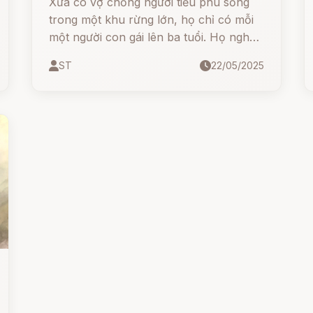
Xưa có vợ chồng người tiều phu sống
trong một khu rừng lớn, họ chỉ có mỗi
một người con gái lên ba tuổi. Họ nghèo
lắm, nghèo đến nỗi bánh ăn hàng ngày
ST
22/05/2025
cũng không có, không biết lấy gì để
nuôi con.Một buổi sáng kia, người tiều
phu vào rừng đốn củi, đương đốn cây,
bác bỗng thấy một người đàn bà béo
đẹp đứng trước mặt mình, người đàn bà
ấy đầu đội vương miện có những ngôi
sao lấp lánh, bà nói: