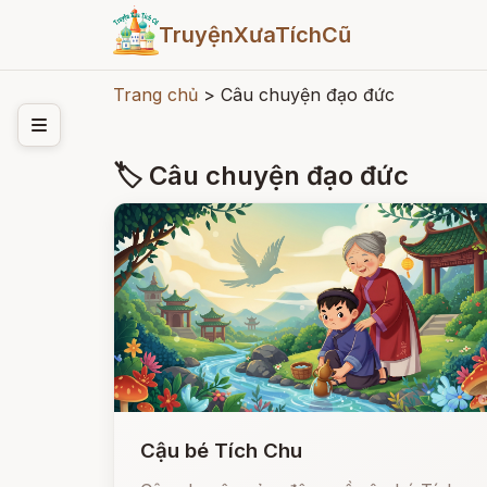
TruyệnXưaTíchCũ
Trang chủ
>
Câu chuyện đạo đức
🏷 Câu chuyện đạo đức
Cậu bé Tích Chu