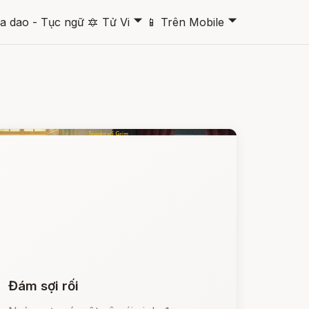
🞃
🞃
a dao - Tục ngữ
🔯
Tử Vi
📱
Trên Mobile
Đám sợi rối