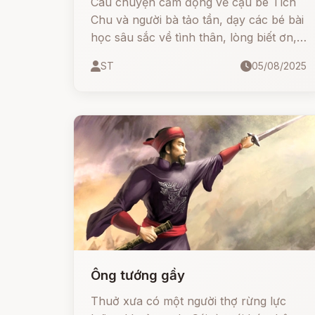
Câu chuyện cảm động về cậu bé Tích
Chu và người bà tảo tần, dạy các bé bài
học sâu sắc về tình thân, lòng biết ơn,
và sự hiếu thảo.
ST
05/08/2025
Ông tướng gầy
Thuở xưa có một người thợ rừng lực