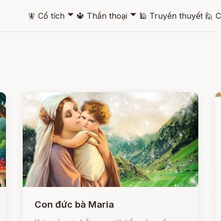
🞃
🞃
🧚
Cổ tích
🔱
Thần thoại
🕌
Truyền thuyết
🙋
C
Con đức bà Maria