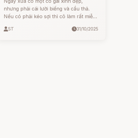
Ngày xưa có một cô gái xinh đẹp,
nhưng phải cái lười biếng và cẩu thả.
Nếu có phải kéo sợi thì cô làm rất miễn
cưỡng, chỉ cần có một nút rối là cô dứt
ST
31/10/2025
vò luôn cả nắm sợi ném xuống đất
cạnh chỗ ngồi.