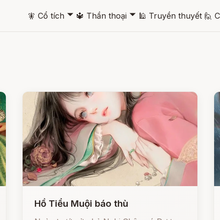
🞃
🞃
🧚
Cổ tích
🔱
Thần thoại
🕌
Truyền thuyết
🙋
C
Hồ Tiểu Muội báo thù