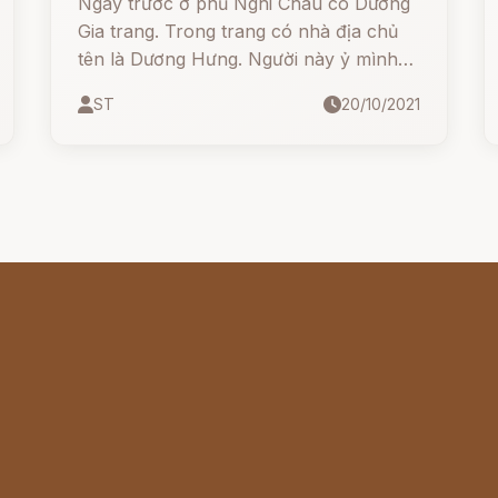
Ngày trước ở phủ Nghi Châu có Dương
Gia trang. Trong trang có nhà địa chủ
tên là Dương Hưng. Người này ỷ mình
lắm tiền mạnh thế, đối với làng xóm
ST
20/10/2021
thường bắt chẹt bóp nặn, lừa nam ép
nữ, không có điều ác nào lão không
làm. Dân làng mỗi khi nhắc đến lão lại
căm hận nghiến đến đau cả răng, bèn
đặt cho lão cái biệt hiệu "Dương lão hổ"
(Con hổ họ Dương).