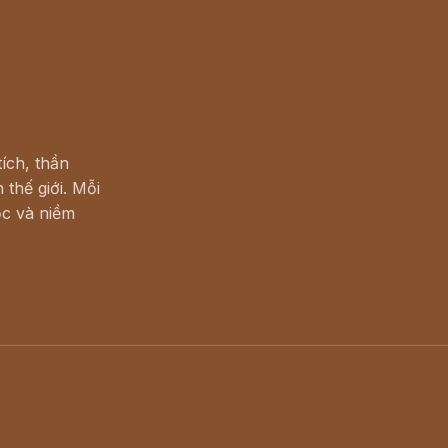
ích, thần
 thế giới. Mỗi
c và niềm