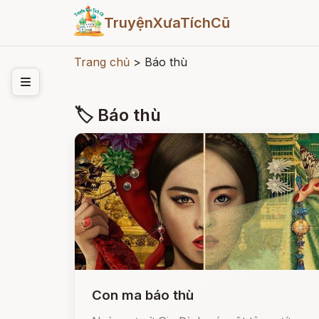
TruyệnXưaTíchCũ
Trang chủ
>
Báo thù
🏷 Báo thù
Con ma báo thù