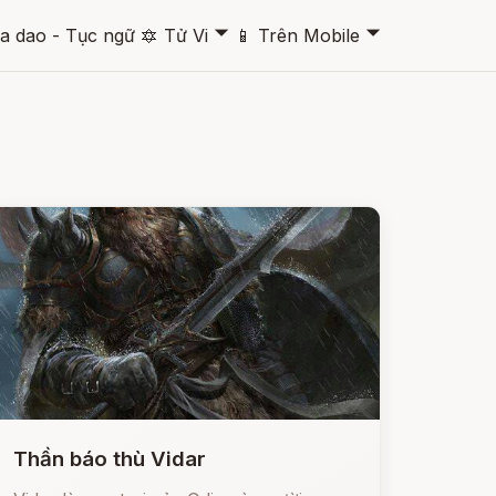
🞃
🞃
a dao - Tục ngữ
🔯
Tử Vi
📱
Trên Mobile
Thần báo thù Vidar