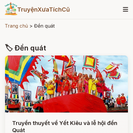
TruyệnXưaTíchCũ
Trang chủ
>
Đền quát
🏷 Đền quát
Truyền thuyết về Yết Kiêu và lễ hội đền
Quát