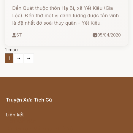
Đền Quát thuộc thôn Hạ Bì, xã Yết Kiêu (Gia
Lộc). Đền thờ một vị danh tướng được tôn vinh
là đệ nhất đô soái thủy quân - Yết Kiêu.
ST
05/04/2020
1 mục
1
⇢
⇥
Truyện Xưa Tích Cũ
Cổ tích Việt Nam
Liên kết
Lịch vạn niên
Hà Nội cũ - Món ngon Hà Nội