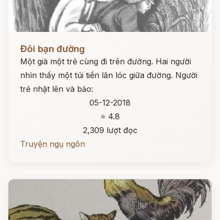
Đọc ngay
Đôi bạn đường
Một già một trẻ cùng đi trên đường. Hai người
nhìn thấy một túi tiền lăn lóc giữa đường. Người
trẻ nhặt lên và bảo:
05-12-2018
⭐ 4.8
2,309 lượt đọc
Truyện ngụ ngôn