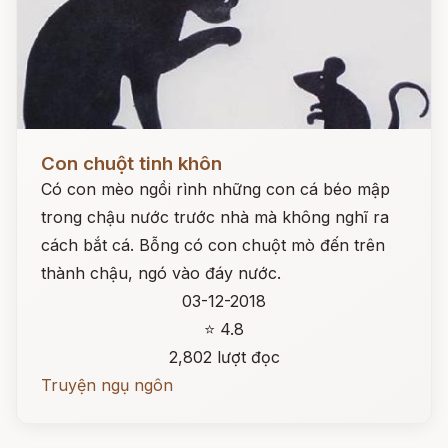
Đọc ngay
Con chuột tinh khôn
Có con mèo ngồi rình những con cá béo mập
trong chậu nước trước nhà mà không nghĩ ra
cách bắt cá. Bỗng có con chuột mò đến trên
thành chậu, ngó vào đáy nước.
03-12-2018
⭐ 4.8
2,802 lượt đọc
Truyện ngụ ngôn