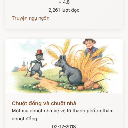
⭐ 4.8
2,261 lượt đọc
Truyện ngụ ngôn
Đọc ngay
Chuột đồng và chuột nhà
Một mụ chuột nhà bệ vệ từ thành phố ra thăm
chuột đồng.
02-12-2018