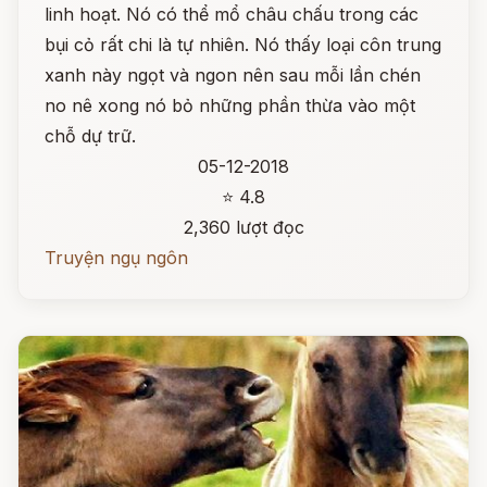
linh hoạt. Nó có thể mổ châu chấu trong các
bụi cỏ rất chi là tự nhiên. Nó thấy loại côn trung
xanh này ngọt và ngon nên sau mỗi lần chén
no nê xong nó bỏ những phần thừa vào một
chỗ dự trữ.
05-12-2018
⭐ 4.8
2,360 lượt đọc
Truyện ngụ ngôn