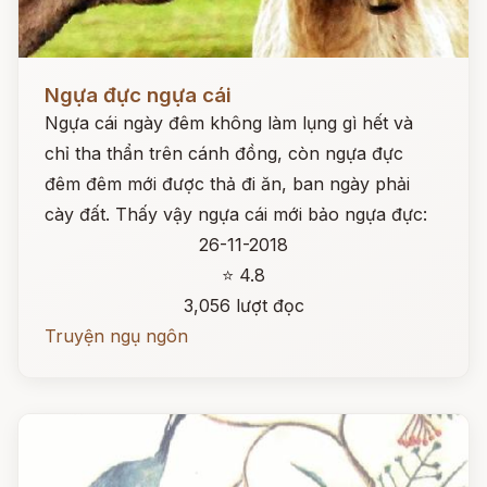
Đọc ngay
Ngựa đực ngựa cái
Ngựa cái ngày đêm không làm lụng gì hết và
chỉ tha thẩn trên cánh đồng, còn ngựa đực
đêm đêm mới được thả đi ăn, ban ngày phải
cày đất. Thấy vậy ngựa cái mới bảo ngựa đực:
26-11-2018
⭐ 4.8
3,056 lượt đọc
Truyện ngụ ngôn