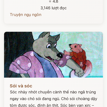
⭐ 4.8
3,146 lượt đọc
Truyện ngụ ngôn
Đọc ngay
Sói và sóc
Sóc nhảy nhót chuyền cành thế nào ngã trúng
ngay vào chó sói đang ngủ. Chó sói choàng dậy
tóm được sóc, định ăn thịt. Sóc bèn van xin: –