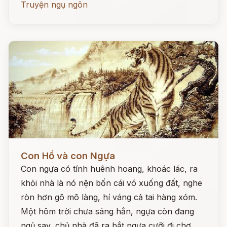
Truyện ngụ ngôn
Đọc ngay
Con Hổ và con Ngựa
Con ngựa có tính huênh hoang, khoác lác, ra
khỏi nhà là nó nện bốn cái vó xuống đất, nghe
ròn hơn gõ mõ làng, hí váng cả tai hàng xóm.
Một hôm trời chưa sáng hẳn, ngựa còn đang
ngủ say, chủ nhà đã ra bắt ngựa cưỡi đi chợ.