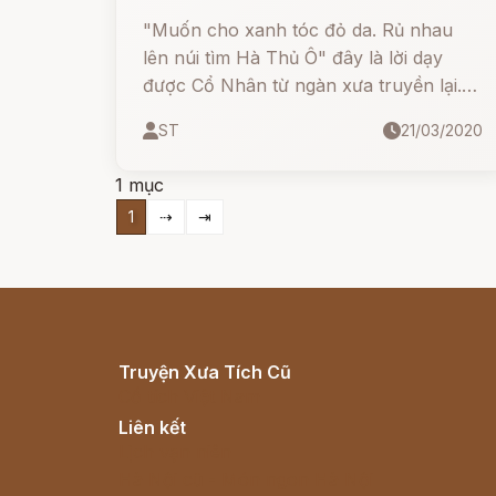
"Muốn cho xanh tóc đỏ da. Rủ nhau
lên núi tìm Hà Thủ Ô" đây là lời dạy
được Cổ Nhân từ ngàn xưa truyền lại.
Cứ như vậy cây Hà thủ ô đi vào tìm
ST
21/03/2020
thức cháu con, với nhiều thế hệ sau
này cũng thế cái tên hà thủ ô khá gần
1 mục
và quen thuộc.
1
⇢
⇥
Truyện Xưa Tích Cũ
Cổ tích Việt Nam
Liên kết
Lịch vạn niên
Hà Nội cũ - Món ngon Hà Nội