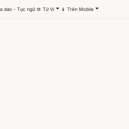
🞃
🞃
a dao - Tục ngữ
🔯
Tử Vi
📱
Trên Mobile