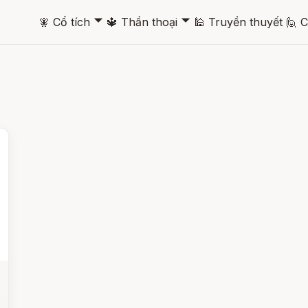
🞃
🞃
🧚
Cổ tích
🔱
Thần thoại
🕌
Truyền thuyết
🙋
C