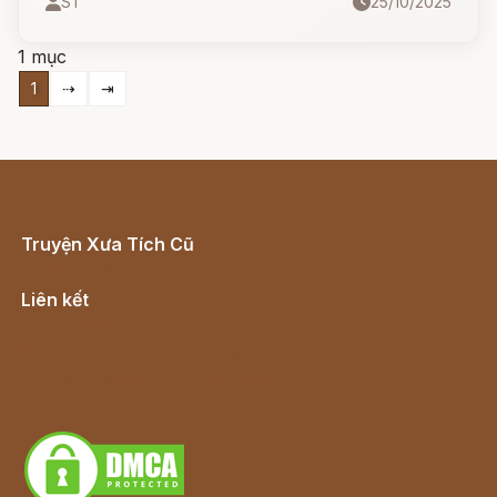
ST
25/10/2025
sau này lại trở thành ân nhân cứu cô thoát khỏi
tai nạn giữa chốn hiểm nguy...
1 mục
1
⇢
⇥
Truyện Xưa Tích Cũ
Cổ tích Việt Nam
Liên kết
Lịch vạn niên
Hà Nội cũ - Món ngon Hà Nội
Truyện kiếm hiệp - Ngôn tình
Download - Tải Miễn Phí