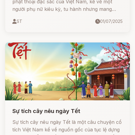
phật thoại đặc sắc của Việt Nam, kể về một
người phụ nữ kiêu kỳ, tu hành nhưng mang
lòng đố kỵ và cái kết cay đắng khi hóa thành
ST
01/07/2025
chiếc bình vôi. Đồng thời truyện cũng có những
dị bản khác về người ăn trộm hoàn lương và
chú tiểu thành tâm, được đức Phật cảm hóa.
Đây là câu chuyện mang đậm màu sắc giáo
dục, răn dạy về nhân quả, lòng từ bi, sự chân
thật và thói kiêu ngạo trong đời sống tu hành
cũng như nhân gian.
Sự tích cây nêu ngày Tết
Sự tích cây nêu ngày Tết là một câu chuyện cổ
tích Việt Nam kể về nguồn gốc của tục lệ dựng