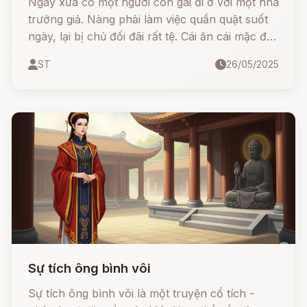
Ngày xưa có một người con gái đi ở với một nhà
trưởng giả. Nàng phải làm việc quần quật suốt
ngày, lại bị chủ đối đãi rất tệ. Cái ăn cái mặc đã
chả có gì mà thỉnh thoảng còn bị đánh đập
ST
26/05/2025
chửi mắng. Vì thế, cô gái tuổi mới đôi mươi mà
người cứ quắt lại, trông xấu xí bệ rạc hết chỗ
nói. Một hôm nhà trưởng giả có giỗ, cỗ bàn bày
linh đình, họ hàng đến ăn uống đông đúc.
Trong khi đó thì cô gái phải đi gánh nước luôn
vai không nghỉ.
Sự tích ông bình vôi
Sự tích ông bình vôi là một truyện cổ tích -