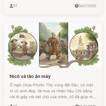
sinh. Mỗi bước chân Ngài đến là mang theo
ST
14/07/2025
tiếng cười, niềm vui và lòng nhân ái.
Nicô và lão ăn mày
Ở ngôi chùa Phước Thọ vùng đất Bắc, có một
ni cô xinh đẹp, tài hoa và nhân hậu. Chỉ bằng
vài tờ giấy với nét chữ của mình, cô đã giúp một
lão ăn mày đổi đời. Nhưng chính người lão ấy,