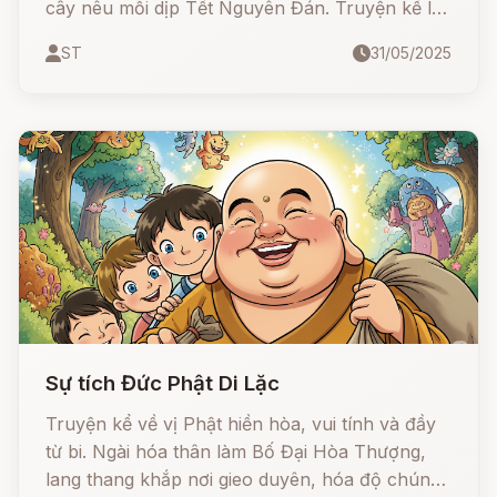
cây nêu mỗi dịp Tết Nguyên Đán. Truyện kể lại
cuộc chiến giữa Người và Quỷ, sự giúp đỡ của
ST
31/05/2025
Phật để Người lấy lại đất đai và bày cách chống
lại Quỷ. Cây nêu – với bó lá dứa, cành đa, và
tiếng chuông đất – trở thành biểu tượng linh
thiêng giúp xua đuổi tà ma trong dịp đầu năm
mới.
Sự tích Đức Phật Di Lặc
Truyện kể về vị Phật hiền hòa, vui tính và đầy
từ bi. Ngài hóa thân làm Bố Đại Hòa Thượng,
lang thang khắp nơi gieo duyên, hóa độ chúng