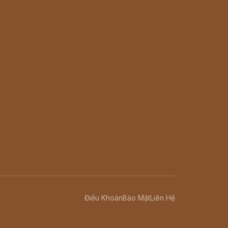
Điều Khoản
Bảo Mật
Liên Hệ