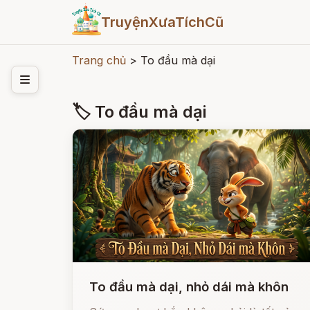
TruyệnXưaTíchCũ
Trang chủ
>
To đầu mà dại
🏷 To đầu mà dại
To đầu mà dại, nhỏ dái mà khôn