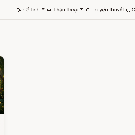
🞃
🞃
🧚
Cổ tích
🔱
Thần thoại
🕌
Truyền thuyết
🙋
C