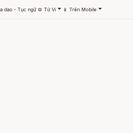
🞃
🞃
a dao - Tục ngữ
🔯
Tử Vi
📱
Trên Mobile