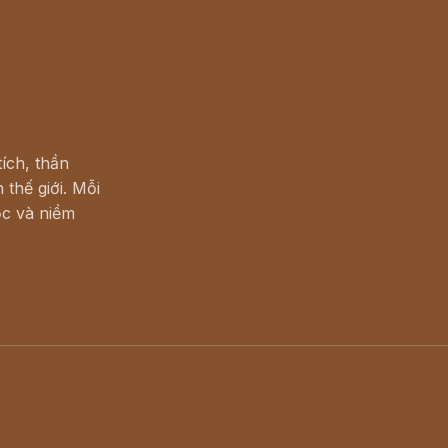
ích, thần
 thế giới. Mỗi
c và niềm