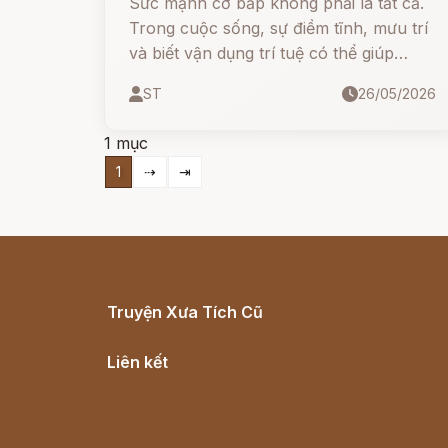
Sức mạnh cơ bắp không phải là tất cả.
Trong cuộc sống, sự điềm tĩnh, mưu trí
và biết vận dụng trí tuệ có thể giúp
chúng ta vượt qua những tình huống
ST
26/05/2026
hiểm nghèo nhất.
1 mục
1
⇢
⇥
Truyện Xưa Tích Cũ
Cổ tích Việt Nam
Liên kết
Lịch vạn niên
Hà Nội cũ - Món ngon Hà Nội
Truyện kiếm hiệp - Ngôn tình