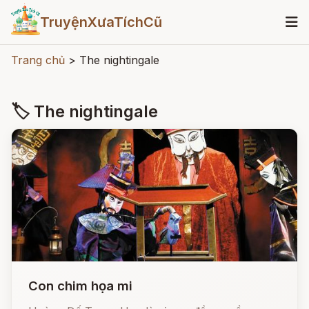
TruyệnXưaTíchCũ
Trang chủ
>
The nightingale
🏷 The nightingale
Con chim họa mi