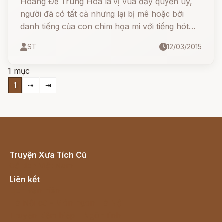
Hoàng Đế Trung Hoa là vị vua đầy quyền uy,
người đã có tất cả nhưng lại bị mê hoặc bởi
danh tiếng của con chim họa mi với tiếng hót
tuyệt vời. Từ một nơi xa xôi trong rừng sâu,
ST
12/03/2015
tiếng hót của họa mi đã chinh phục cả cung
điện, nhưng liệu nó có thể giữ được vị trí của
1 mục
mình khi một con chim máy lấp lánh xuất hiện?
1
⇢
⇥
Truyện Xưa Tích Cũ
Cổ tích Việt Nam
Liên kết
Lịch vạn niên
Hà Nội cũ - Món ngon Hà Nội
Truyện kiếm hiệp - Ngôn tình