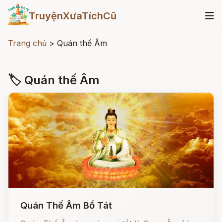
TruyệnXưaTíchCũ
Trang chủ
>
Quán thế Âm
🏷 Quán thế Âm
Quán Thế Âm Bồ Tát