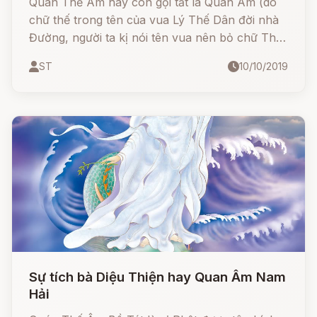
Quán Thế Âm hay còn gọi tắt là Quan Âm (do
chữ thế trong tên của vua Lý Thế Dân đời nhà
Đường, người ta kị nói tên vua nên bỏ chữ Thế)
là một vị Bồ tát quan trọng trong hệ thống Phật
ST
10/10/2019
giáo Đại thừa, Ngài tượng trưng cho lòng từ bi.
Sự tích bà Diệu Thiện hay Quan Âm Nam
Hải