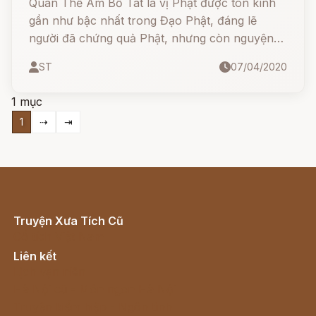
Quán Thế Âm Bồ Tát là vị Phật được tôn kính
gần như bậc nhất trong Đạo Phật, đáng lẽ
người đã chứng quả Phật, nhưng còn nguyện
lẫn lộn ở cõi ta bà để cứu độ chúng sinh. Người
ST
07/04/2020
ta cũng gọi Ngài là Quan Âm Phật, Quan Âm
Như Lai, Quan Thế Âm, Quan Âm Nam Hải,
1 mục
Phổ Đà Phật Tổ, v.v...
1
⇢
⇥
Truyện Xưa Tích Cũ
Cổ tích Việt Nam
Liên kết
Lịch vạn niên
Hà Nội cũ - Món ngon Hà Nội
Truyện kiếm hiệp - Ngôn tình