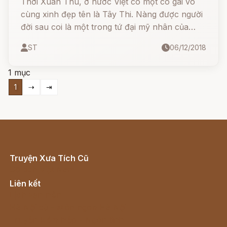
Thời Xuân Thu, ở nước Việt có một cô gái vô
cùng xinh đẹp tên là Tây Thi. Nàng được người
đời sau coi là một trong tứ đại mỹ nhân của
Trung Quốc cổ đại.
ST
06/12/2018
1 mục
1
⇢
⇥
Truyện Xưa Tích Cũ
Cổ tích Việt Nam
Liên kết
Lịch vạn niên
Hà Nội cũ - Món ngon Hà Nội
Truyện kiếm hiệp - Ngôn tình