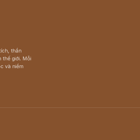
ích, thần
 thế giới. Mỗi
c và niềm