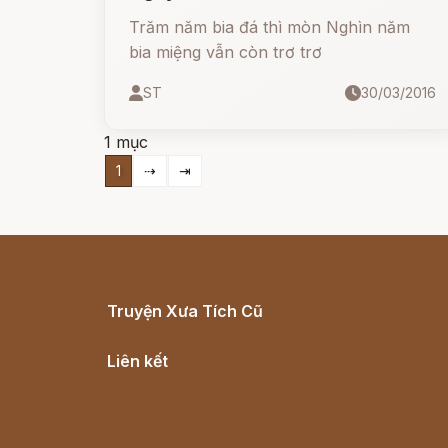
Trăm năm bia đá thì mòn Nghìn năm
bia miệng vẫn còn trơ trơ
ST
30/03/2016
1 mục
1
⇢
⇥
Truyện Xưa Tích Cũ
Cổ tích Việt Nam
Liên kết
Lịch vạn niên
Hà Nội cũ - Món ngon Hà Nội
Truyện kiếm hiệp - Ngôn tình