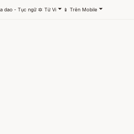
🞃
🞃
a dao - Tục ngữ
🔯
Tử Vi
📱
Trên Mobile