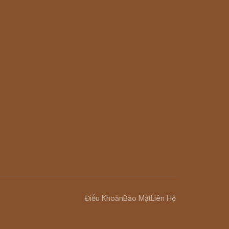
Điều Khoản
Bảo Mật
Liên Hệ