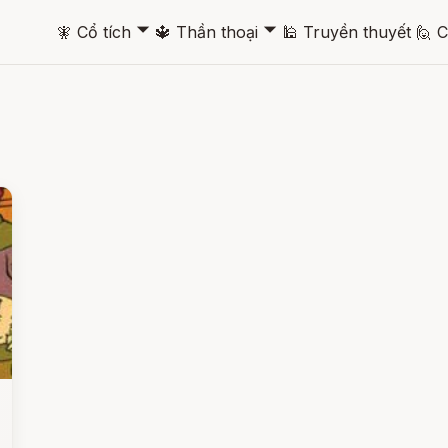
🞃
🞃
🧚
Cổ tích
🔱
Thần thoại
🕌
Truyền thuyết
🙋
C