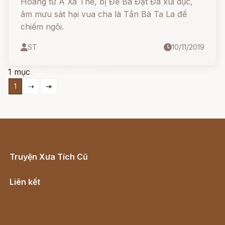
Hoàng tử A Xà Thế, bị Đề Bà Đạt Đa xúi dục,
âm mưu sát hại vua cha là Tần Bà Ta La để
chiếm ngôi.
ST
10/11/2019
1 mục
1
⇢
⇥
Truyện Xưa Tích Cũ
Cổ tích Việt Nam
Liên kết
Lịch vạn niên
Hà Nội cũ - Món ngon Hà Nội
Truyện kiếm hiệp - Ngôn tình