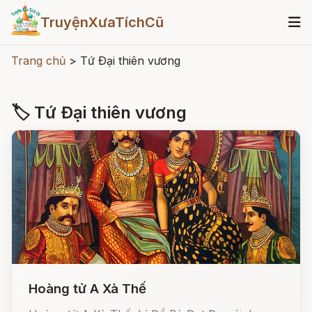
TruyệnXưaTíchCũ
Trang chủ
>
Tứ Ðại thiên vương
🏷 Tứ Ðại thiên vương
Hoàng tử A Xà Thế