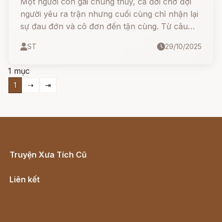
Một người con gái chung thủy, cả đời chờ đợi
người yêu ra trận nhưng cuối cùng chỉ nhận lại
sự đau đớn và cô đơn đến tận cùng. Từ câu
chuyện ấy, người đời thương xót, và từ nơi nàng
ST
29/10/2025
nằm xuống mọc lên một loài cây lạ - cây Trinh
Nữ, với những chiếc lá rụt rè khép lại như đôi
1 mục
tay che mặt người con gái e thẹn và đau khổ.
1
⇢
⇥
Truyện Xưa Tích Cũ
Cổ tích Việt Nam
Liên kết
Lịch vạn niên
Hà Nội cũ - Món ngon Hà Nội
Truyện kiếm hiệp - Ngôn tình