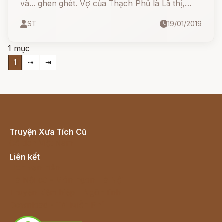
và... ghen ghét. Vợ của Thạch Phủ là Lã thị,
thấy vậy, mới than thở với chồng rằng:
ST
19/01/2019
1 mục
1
⇢
⇥
Truyện Xưa Tích Cũ
Cổ tích Việt Nam
Liên kết
Lịch vạn niên
Hà Nội cũ - Món ngon Hà Nội
Truyện kiếm hiệp - Ngôn tình
Download - Tải Miễn Phí