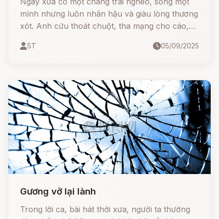
Ngày xưa có một chàng trai nghèo, sống một
mình nhưng luôn nhân hậu và giàu lòng thương
xót. Anh cứu thoát chuột, tha mạng cho cáo,
và thậm chí buông tha cả một chú ruồi nhỏ bé.
ST
05/09/2025
🌿
Gương vỡ lại lành
Trong lời ca, bài hát thời xưa, người ta thường