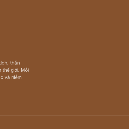
ích, thần
 thế giới. Mỗi
c và niềm