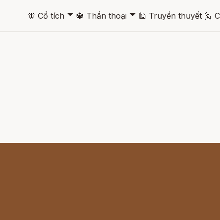
🞃
🞃
🧚
Cổ tích
🔱
Thần thoại
🕌
Truyền thuyết
🙋
C