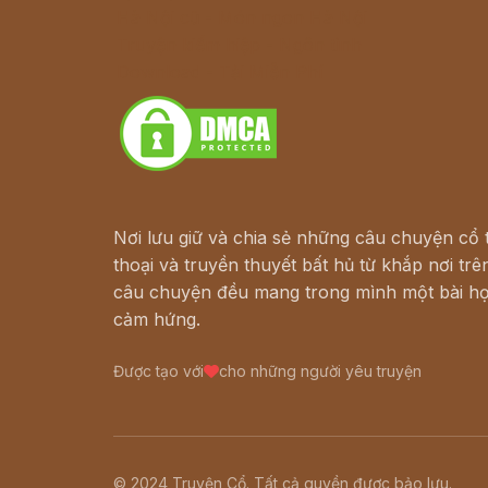
Hà Nội cũ - Món ngon Hà Nội
Truyện kiếm hiệp - Ngôn tình
Download - Tải Miễn Phí
Nơi lưu giữ và chia sẻ những câu chuyện cổ t
thoại và truyền thuyết bất hủ từ khắp nơi trên
câu chuyện đều mang trong mình một bài họ
cảm hứng.
Được tạo với
cho những người yêu truyện
© 2024 Truyện Cổ. Tất cả quyền được bảo lưu.