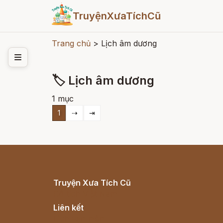
TruyệnXưaTíchCũ
Trang chủ
>
Lịch âm dương
🏷 Lịch âm dương
1 mục
1
⇢
⇥
Truyện Xưa Tích Cũ
Cổ tích Việt Nam
Liên kết
Lịch vạn niên