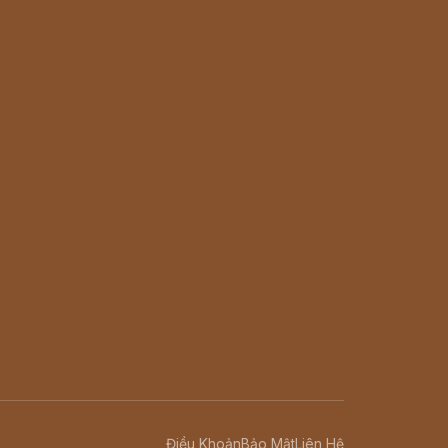
Điều Khoản
Bảo Mật
Liên Hệ