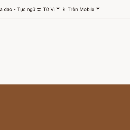
🞃
🞃
a dao - Tục ngữ
🔯
Tử Vi
📱
Trên Mobile