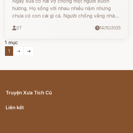
Ngày xưa có hai vợ chồng một người buôn
hương. Họ sống với nhau nhiều năm nhưng
chưa có con cái gì cả. Người chồng vắng nhà
liên miên, chỉ thỉnh thoảng mới về một lần.
ST
14/10/2025
1 mục
1
⇢
⇥
Truyện Xưa Tích Cũ
Cổ tích Việt Nam
Liên kết
Lịch vạn niên
Hà Nội cũ - Món ngon Hà Nội
Truyện kiếm hiệp - Ngôn tình