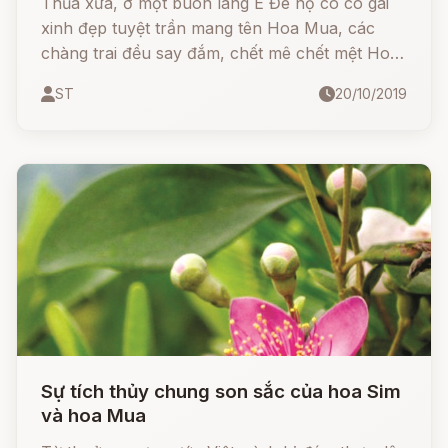
Thủa xưa, ở một buôn làng Ê Đê nọ có cô gái
xinh đẹp tuyệt trần mang tên Hoa Mua, các
chàng trai đều say đắm, chết mê chết mệt Hoa
Mua, khi cô ngao du núi rừng thì cây cối, hoa
ST
20/10/2019
cỏ, chim bay trên cao hay cá bơi dưới suối đều
ca vang yêu mến.
Sự tích thủy chung son sắc của hoa Sim
và hoa Mua