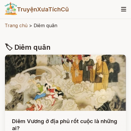
TruyệnXưaTíchCũ
Trang chủ
>
Diêm quân
🏷 Diêm quân
Diêm Vương ở địa phủ rốt cuộc là những
ai?