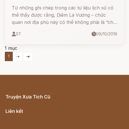
Từ những ghi chép trong các tư liệu lịch sử có
thể thấy được rằng, Diêm La Vương – chức
quan nơi địa phủ này có thể không phải là “chế
độ cả đời”, mà là do những người ngay thẳng có
ST
09/10/2019
tài có đức đảm nhiệm luân phiên vậy!
1 mục
1
⇢
⇥
Truyện Xưa Tích Cũ
Cổ tích Việt Nam
Liên kết
Lịch vạn niên
Hà Nội cũ - Món ngon Hà Nội