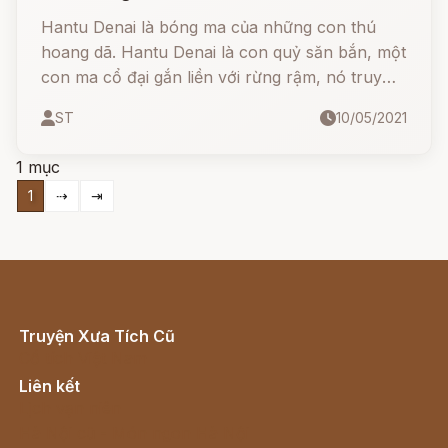
Hantu Denai là bóng ma của những con thú
hoang dã. Hantu Denai là con quỷ săn bắn, một
con ma cổ đại gắn liền với rừng rậm, nó truy
đuổi những người thợ săn, nó nằm chờ trong
ST
10/05/2021
những dấu vết do động vật hoang dã để lại,
1 mục
1
⇢
⇥
Truyện Xưa Tích Cũ
Cổ tích Việt Nam
Liên kết
Lịch vạn niên
Hà Nội cũ - Món ngon Hà Nội