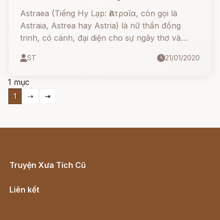
Astraea (Tiếng Hy Lạp: Ἀστραῖα, còn gọi là
Astraia, Astrea hay Astria) là nữ thần đồng
trinh, có cánh, đại diện cho sự ngây thơ và
thanh khiết. Nũ thần thường xuất hiện trong
ST
21/01/2020
hình ảnh chòm sao Xử Nữ/Virgo.
1 mục
1
⇢
⇥
Truyện Xưa Tích Cũ
Cổ tích Việt Nam
Liên kết
Lịch vạn niên
Hà Nội cũ - Món ngon Hà Nội