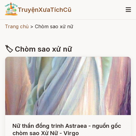
TruyệnXưaTíchCũ
Trang chủ
>
Chòm sao xử nữ
🏷 Chòm sao xử nữ
Nữ thần đồng trinh Astraea - nguồn gốc
chòm sao Xử Nữ - Virgo