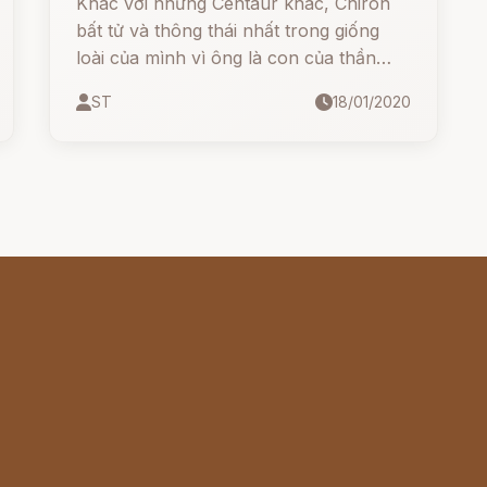
Khác với những Centaur khác, Chiron
bất tử và thông thái nhất trong giống
loài của mình vì ông là con của thần
Kronus và tiên nữ oceanid Philyra, con
ST
18/01/2020
của thần biển Oceanus. Điều này đồng
nghĩa với Chiron là anh em cùng cha
khác mẹ với thần Zeus.