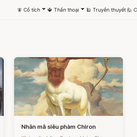
🞃
🞃
🧚
Cổ tích
🔱
Thần thoại
🕌
Truyền thuyết
🙋
C
Nhân mã siêu phàm Chiron