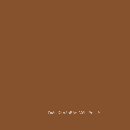
Điều Khoản
Bảo Mật
Liên Hệ