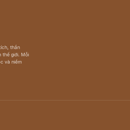
ích, thần
 thế giới. Mỗi
c và niềm