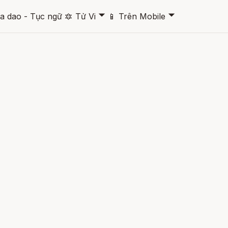
🞃
🞃
a dao - Tục ngữ
🔯
Tử Vi
📱
Trên Mobile