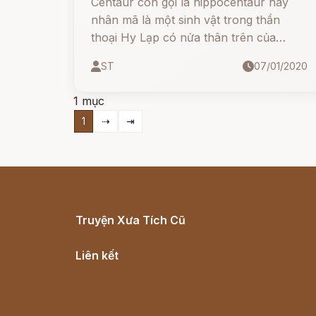
Centaur còn gọi là hippocentaur hay
nhân mã là một sinh vật trong thần
thoại Hy Lạp có nửa thân trên của
người và toàn bộ phần dưới của ngựa.
ST
07/01/2020
1 mục
1
⇢
⇥
Truyện Xưa Tích Cũ
Cổ tích Việt Nam
Liên kết
Lịch vạn niên
Hà Nội cũ - Món ngon Hà Nội
Truyện kiếm hiệp - Ngôn tình