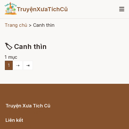
TruyệnXưaTíchCũ
Trang chủ
>
Canh thìn
🏷 Canh thìn
1 mục
1
⇢
⇥
Truyện Xưa Tích Cũ
Cổ tích Việt Nam
Liên kết
Lịch vạn niên