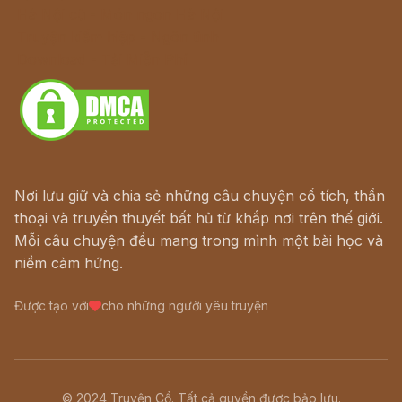
Hà Nội cũ - Món ngon Hà Nội
Truyện kiếm hiệp - Ngôn tình
Download - Tải Miễn Phí
Nơi lưu giữ và chia sẻ những câu chuyện cổ tích, thần
thoại và truyền thuyết bất hủ từ khắp nơi trên thế giới.
Mỗi câu chuyện đều mang trong mình một bài học và
niềm cảm hứng.
Được tạo với
cho những người yêu truyện
© 2024 Truyện Cổ. Tất cả quyền được bảo lưu.