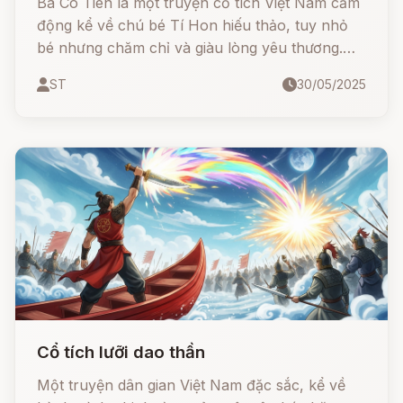
Ba Cô Tiên là một truyện cổ tích Việt Nam cảm
động kể về chú bé Tí Hon hiếu thảo, tuy nhỏ
bé nhưng chăm chỉ và giàu lòng yêu thương.
Nhờ tấm lòng hiếu thuận với cha mẹ, Tí Hon đã
ST
30/05/2025
được ba cô tiên giúp đỡ, mang lại cuộc sống
sung túc cho cả gia đình.
Cổ tích lưỡi dao thần
Một truyện dân gian Việt Nam đặc sắc, kể về