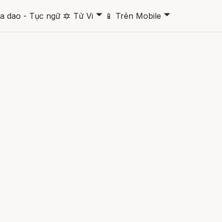
🞃
🞃
a dao - Tục ngữ
🔯
Tử Vi
📱
Trên Mobile