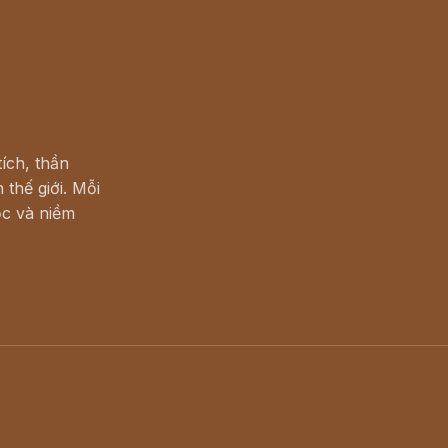
ích, thần
 thế giới. Mỗi
c và niềm