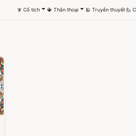
🞃
🞃
🧚
Cổ tích
🔱
Thần thoại
🕌
Truyền thuyết
🙋
C