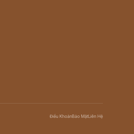
Điều Khoản
Bảo Mật
Liên Hệ