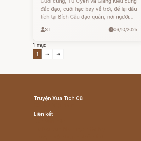
Cuối cùng, Tú Uyên và Giáng Kiều cùng
đắc đạo, cưỡi hạc bay về trời, để lại dấu
tích tại Bích Câu đạo quán, nơi người
đời sau vẫn truyền tụng mãi về mối tình
ST
06/10/2025
tiên giới ấy.
1 mục
1
⇢
⇥
Truyện Xưa Tích Cũ
Cổ tích Việt Nam
Liên kết
Lịch vạn niên
Hà Nội cũ - Món ngon Hà Nội
Truyện kiếm hiệp - Ngôn tình