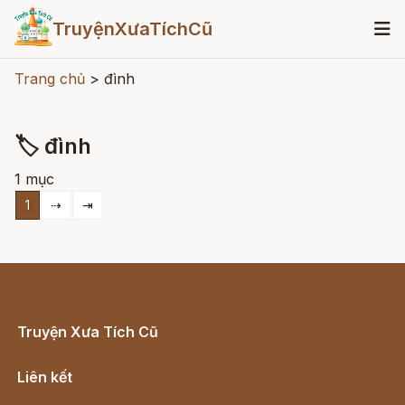
TruyệnXưaTíchCũ
Trang chủ
>
đình
🏷 đình
1 mục
1
⇢
⇥
Truyện Xưa Tích Cũ
Cổ tích Việt Nam
Liên kết
Lịch vạn niên