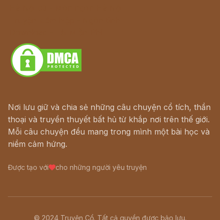
Hà Nội cũ - Món ngon Hà Nội
Truyện kiếm hiệp - Ngôn tình
Download - Tải Miễn Phí
Nơi lưu giữ và chia sẻ những câu chuyện cổ tích, thần
thoại và truyền thuyết bất hủ từ khắp nơi trên thế giới.
Mỗi câu chuyện đều mang trong mình một bài học và
niềm cảm hứng.
Được tạo với
cho những người yêu truyện
© 2024 Truyện Cổ. Tất cả quyền được bảo lưu.