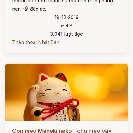
những linh hồn mang sự thù hận trong mình
nên rất độc ác.
19-12-2019
⭐ 4.8
3,041 lượt đọc
Thần thoại Nhật Bản
Đọc ngay
Con mèo Maneki neko - chú mèo vẫy