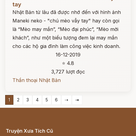
tay
Nhật Bản từ lâu đã được nhớ đến với hình ảnh
Maneki neko - "chú mèo vẫy tay" hay còn gọi
là “Mèo may mắn”, “Mèo đại phúc”, “Mèo mời
khách”, như một biểu tượng đem lại may mắn
cho các hộ gia đình làm công việc kinh doanh.
16-12-2019
⭐ 4.8
3,727 lượt đọc
Thần thoại Nhật Bản
1
2
3
4
5
6
⇢
⇥
Truyện Xưa Tích Cũ