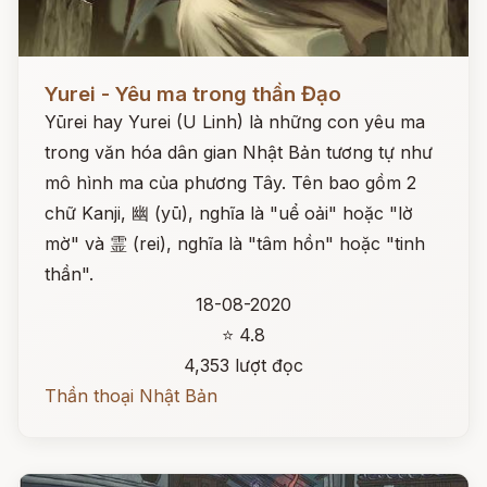
Đọc ngay
Yurei - Yêu ma trong thần Đạo
Yūrei hay Yurei (U Linh) là những con yêu ma
trong văn hóa dân gian Nhật Bản tương tự như
mô hình ma của phương Tây. Tên bao gồm 2
chữ Kanji, 幽 (yū), nghĩa là "uể oải" hoặc "lờ
mờ" và 霊 (rei), nghĩa là "tâm hồn" hoặc "tinh
thần".
18-08-2020
⭐ 4.8
4,353 lượt đọc
Thần thoại Nhật Bản