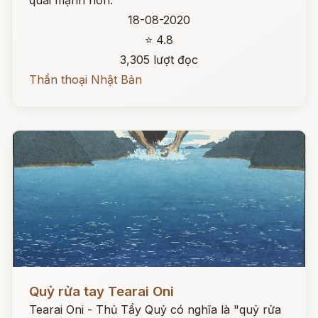
quái mạnh hơn.
18-08-2020
⭐ 4.8
3,305 lượt đọc
Thần thoại Nhật Bản
Đọc ngay
Quỷ rửa tay Tearai Oni
Tearai Oni - Thủ Tẩy Quỷ có nghĩa là "quỷ rửa