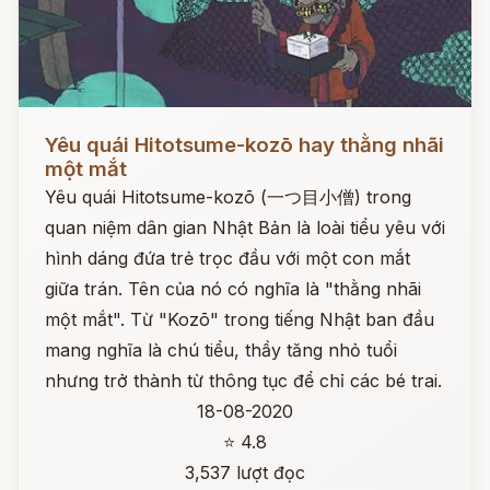
Đọc ngay
Yêu quái Hitotsume-kozō hay thằng nhãi
một mắt
Yêu quái Hitotsume-kozō (一つ目小僧) trong
quan niệm dân gian Nhật Bản là loài tiểu yêu với
hình dáng đứa trẻ trọc đầu với một con mắt
giữa trán. Tên của nó có nghĩa là "thằng nhãi
một mắt". Từ "Kozō" trong tiếng Nhật ban đầu
mang nghĩa là chú tiểu, thầy tăng nhỏ tuổi
nhưng trở thành từ thông tục để chỉ các bé trai.
18-08-2020
⭐ 4.8
3,537 lượt đọc