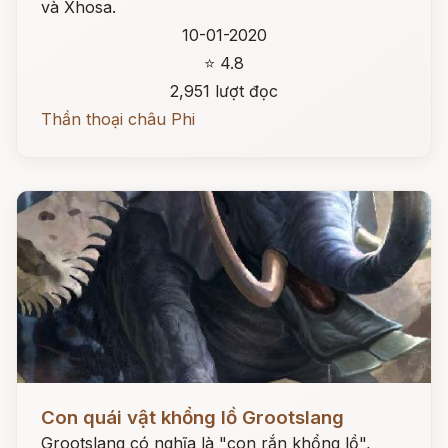
và Xhosa.
10-01-2020
⭐ 4.8
2,951 lượt đọc
Thần thoại châu Phi
Đọc ngay
Con quái vật khổng lồ Grootslang
Grootslang có nghĩa là "con rắn khổng lồ",