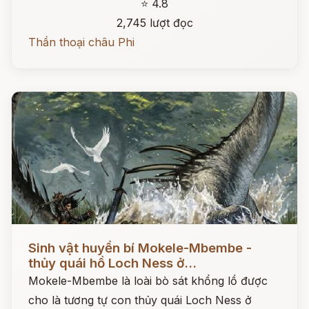
⭐ 4.8
2,745 lượt đọc
Thần thoại châu Phi
Đọc ngay
Sinh vật huyền bí Mokele-Mbembe -
thủy quái hồ Loch Ness ở...
Mokele-Mbembe là loài bò sát khổng lồ được
cho là tương tự con thủy quái Loch Ness ở