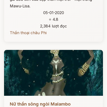
Mawu-Lisa.
05-01-2020
⭐ 4.8
2,384 lượt đọc
Thần thoại châu Phi
Đọc ngay
Nữ thần sông ngòi Malambo