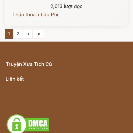
2,613 lượt đọc
Thần thoại châu Phi
1
2
⇢
⇥
Truyện Xưa Tích Cũ
Cổ tích Việt Nam
Liên kết
Lịch vạn niên
Hà Nội cũ - Món ngon Hà Nội
Truyện kiếm hiệp - Ngôn tình
Download - Tải Miễn Phí