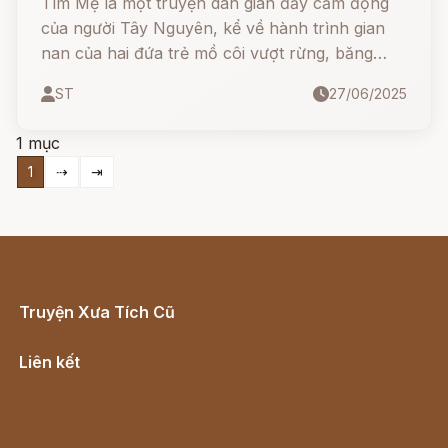
Tìm Mẹ là một truyện dân gian đầy cảm động
của người Tây Nguyên, kể về hành trình gian
nan của hai đứa trẻ mồ côi vượt rừng, băng
suối để tìm mẹ sau những biến cố đau thương.
ST
27/06/2025
Với nét đặc trưng văn hóa bản địa, truyện ca
ngợi tình mẫu tử thiêng liêng, sự kiên cường và
1 mục
lòng nhân ái vượt qua mọi nghịch cảnh.
1
⇢
⇥
Truyện Xưa Tích Cũ
Cổ tích Việt Nam
Liên kết
Lịch vạn niên
Hà Nội cũ - Món ngon Hà Nội
Truyện kiếm hiệp - Ngôn tình