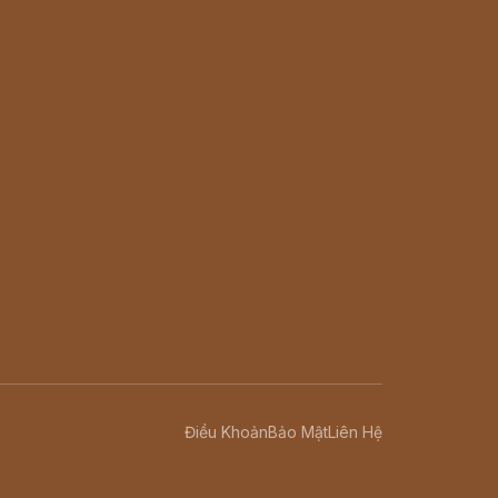
Điều Khoản
Bảo Mật
Liên Hệ