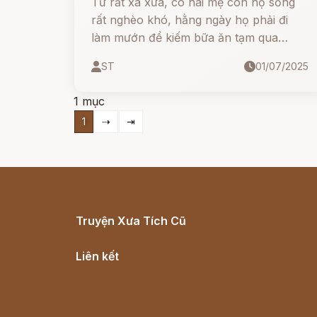
Từ rất xa xưa, có hai mẹ con nọ sống
rất nghèo khó, hằng ngày họ phải đi
làm mướn để kiếm bữa ăn tạm qua
ngày. Cậu bé chỉ mới lên mười, dù rất
ST
01/07/2025
thương mẹ nhưng em đành phải xa mẹ
đi ở cho một lão nhà giàu chuyên nghề
1 mục
mổ lợn.
1
⇢
⇥
Truyện Xưa Tích Cũ
Cổ tích Việt Nam
Liên kết
Lịch vạn niên
Hà Nội cũ - Món ngon Hà Nội
Truyện kiếm hiệp - Ngôn tình