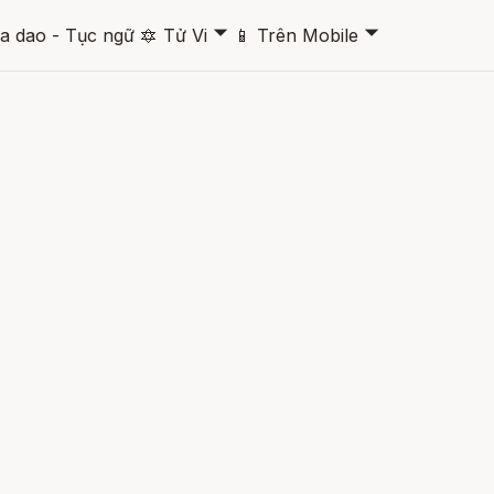
🞃
🞃
a dao - Tục ngữ
🔯
Tử Vi
📱
Trên Mobile