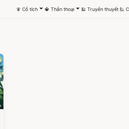
🞃
🞃
🧚
Cổ tích
🔱
Thần thoại
🕌
Truyền thuyết
🙋
C