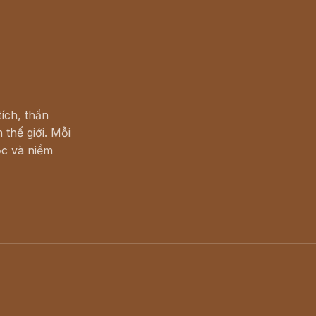
ích, thần
 thế giới. Mỗi
c và niềm