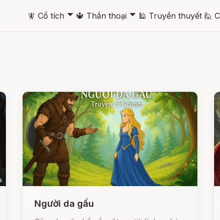
🞃
🞃
🧚
Cổ tích
🔱
Thần thoại
🕌
Truyền thuyết
🙋
C
Người da gấu