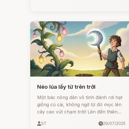
mọi khó khăn, tìm thấy tình yêu đích
thực, hạnh phúc và cả sự công nhận
của vua.
Néo lúa lấy từ trên trời
Một bác nông dân vô tình đánh rơi hạt
giống củ cải, không ngờ từ đó mọc lên
cây cao vút chạm trời! Lên đến thiên
đường, bác gặp thiên thần, và mang về
ST
29/07/2025
chiếc néo lúa từ trên trời như bằng