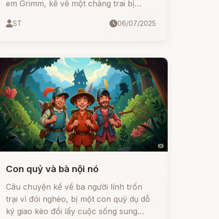
em Grimm, kể về một chàng trai bị
khinh rẻ tên là Chàng Ngốc. Nhờ lòng
ST
06/07/2025
tốt và tính cách chân thành, chàng
được ban tặng một con ngỗng bằng
vàng – mở ra hàng loạt tình huống dở
khóc dở cười, cuốn theo cả đoàn người
dính chặt vào nhau.
Con quỷ và bà nội nó
Câu chuyện kể về ba người lính trốn
trại vì đói nghèo, bị một con quỷ dụ dỗ
ký giao kèo đổi lấy cuộc sống sung