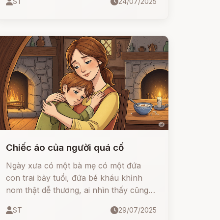
ST
24/07/2025
giết chết để cướp công. Tưởng như tội
ác đã bị chôn vùi mãi mãi, thì nhiều
năm sau, một chiếc tù và kỳ lạ lại cất
tiếng... hát sự thật!
Chiếc áo của người quá cố
Ngày xưa có một bà mẹ có một đứa
con trai bảy tuổi, đứa bé kháu khỉnh
nom thật dễ thương, ai nhìn thấy cũng
muốn bồng cháu lên cưng. Bà quý con
ST
29/07/2025
hơn tất cả mọi thứ khác trên đời. Nhưng