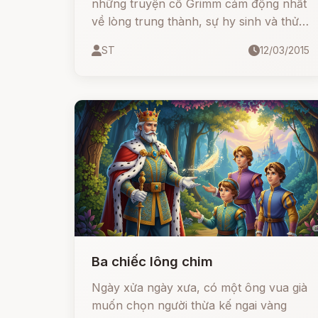
những truyện cổ Grimm cảm động nhất
về lòng trung thành, sự hy sinh và thử
thách niềm tin. Câu chuyện kể về một
ST
12/03/2015
người hầu trung thành, sẵn sàng chịu
mọi đau khổ để bảo vệ hoàng tử và
vương quốc.
Ba chiếc lông chim
Ngày xửa ngày xưa, có một ông vua già
muốn chọn người thừa kế ngai vàng