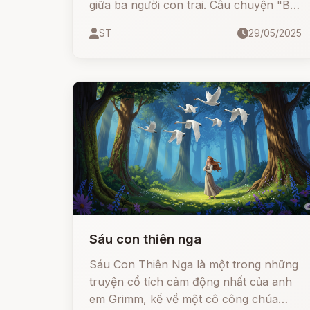
giữa ba người con trai. Câu chuyện "Ba
Chiếc Lông Chim" sẽ đưa chúng ta vào
ST
29/05/2025
hành trình kỳ diệu của một chàng trai
tưởng như ngốc nghếch, nhưng đã
chiến thắng bằng trí tuệ và lòng dũng
cảm. Hãy cùng bắt đầu nhé!
Sáu con thiên nga
Sáu Con Thiên Nga là một trong những
truyện cổ tích cảm động nhất của anh
em Grimm, kể về một cô công chúa