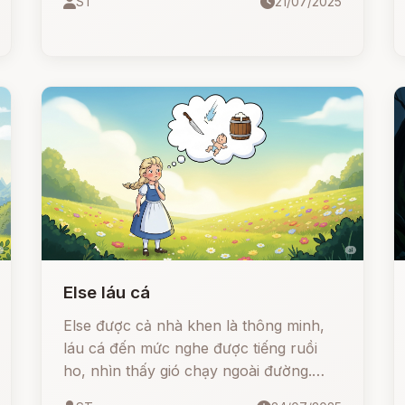
ST
21/07/2025
dạy con người biết cách sử dụng lời nói
đúng hoàn cảnh nếu không muốn
chuốc họa vào thân.
Else láu cá
Else được cả nhà khen là thông minh,
láu cá đến mức nghe được tiếng ruồi
ho, nhìn thấy gió chạy ngoài đường.
Nhưng rồi chỉ vì tưởng tượng ra chuyện