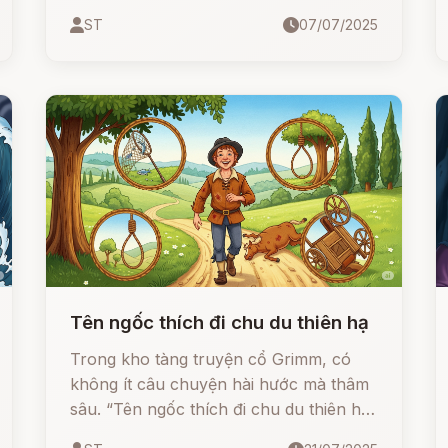
người nông dân. Khi bị con quỷ dụ dỗ
ST
07/07/2025
chia hoa lợi cánh đồng để đổi lấy kho
báu, bác nông dân không hề sợ hãi.
Trái lại, bác dùng trí khôn dân gian để
chơi lại con quỷ một vố đau điếng -
khiến quỷ tức tối mà bỏ chạy về hang.
Tên ngốc thích đi chu du thiên hạ
Trong kho tàng truyện cổ Grimm, có
không ít câu chuyện hài hước mà thâm
sâu. “Tên ngốc thích đi chu du thiên hạ”
là một truyện ngắn đầy tính trào phúng,