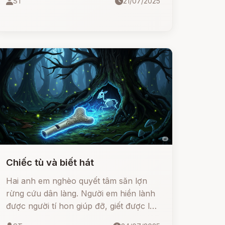
ST
21/07/2025
bạn quên mất mật khẩu thì sao?
Chiếc tù và biết hát
Hai anh em nghèo quyết tâm săn lợn
rừng cứu dân làng. Người em hiền lành
được người tí hon giúp đỡ, giết được lợn
rừng, nhưng lại bị người anh phản bội,