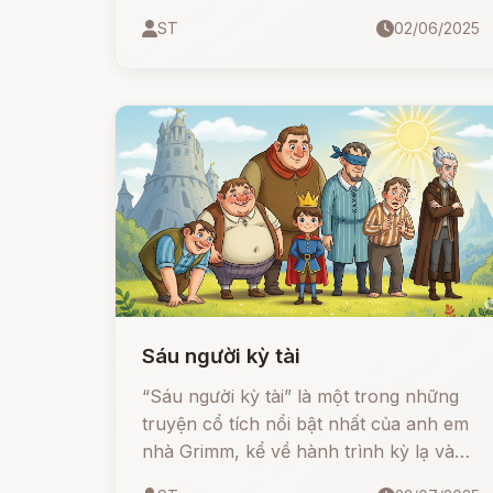
thành cá. Thế nhưng, lòng tham không
ST
02/06/2025
đáy của người vợ đã khiến mọi điều kỳ
diệu tan biến...
Sáu người kỳ tài
“Sáu người kỳ tài” là một trong những
truyện cổ tích nổi bật nhất của anh em
nhà Grimm, kể về hành trình kỳ lạ và
đầy bất ngờ của một hoàng tử dũng