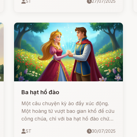
ST
27/07/2025
học được một nghề riêng và nhận về
một món đồ kỳ diệu
Ba hạt hồ đào
Một câu chuyện kỳ ảo đầy xúc động.
Một hoàng tử vượt bao gian khổ để cứu
công chúa, chỉ với ba hạt hồ đào chứa
phép màu. Câu chuyện không chỉ có
ST
30/07/2025
phép thuật, hoàng tử và công chúa, mà