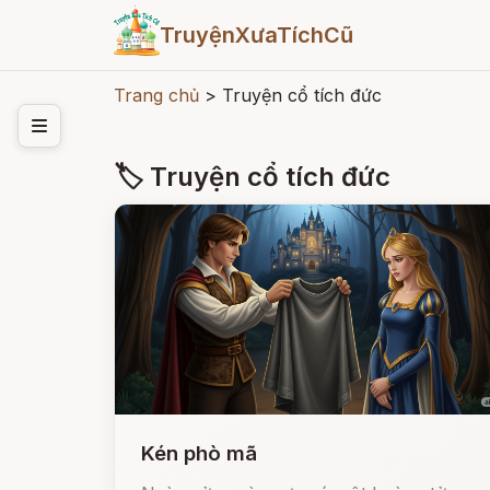
TruyệnXưaTíchCũ
Trang chủ
>
Truyện cổ tích đức
🏷 Truyện cổ tích đức
Kén phò mã