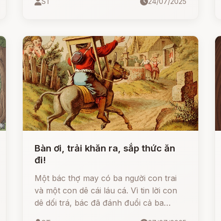
ST
24/07/2025
“đứa con tương lai chết vì con dao treo
tường rơi trúng đầu khi đi lấy bia”, cô
khiến cả nhà từ người hầu đến bố mẹ…
ngồi khóc theo! Câu chuyện ngày càng
lố bịch, khi cô ngủ quên ngoài ruộng,
tỉnh dậy lại không nhận ra chính mình,
đi hỏi khắp nơi và rồi... biến mất không
dấu vết.
Bàn ơi, trải khăn ra, sắp thức ăn
đi!
Một bác thợ may có ba người con trai
và một con dê cái láu cá. Vì tin lời con
dê dối trá, bác đã đánh đuổi cả ba
người con trai. Mỗi người con sau đó