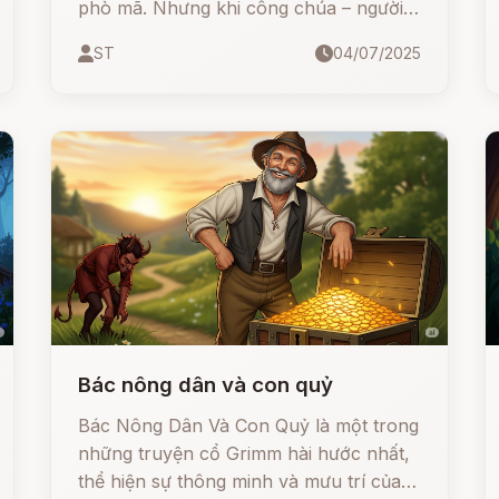
phò mã. Nhưng khi công chúa – người
vợ xinh đẹp – qua đời, chàng chấp
ST
04/07/2025
nhận bị chôn sống để giữ lời thề. Trong
tuyệt vọng, chàng bất ngờ phát hiện ba
chiếc lá rắn kỳ diệu và cứu sống vợ
mình.
Bác nông dân và con quỷ
Bác Nông Dân Và Con Quỷ là một trong
những truyện cổ Grimm hài hước nhất,
thể hiện sự thông minh và mưu trí của