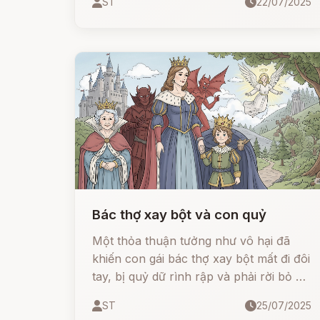
ST
22/07/2025
cảm cùng sáu người bạn có năng lực
siêu phàm. Cùng nhau, họ vượt qua thử
thách sinh tử do mụ hoàng hậu phù
thủy đặt ra để cứu được công chúa
xinh đẹp và giành lấy hạnh phúc.
Bác thợ xay bột và con quỷ
Một thỏa thuận tưởng như vô hại đã
khiến con gái bác thợ xay bột mất đi đôi
tay, bị quỷ dữ rình rập và phải rời bỏ gia
đình. Nhưng nhờ đức hạnh, lòng trung
ST
25/07/2025
kiên và ơn trên phù hộ, cô đã vượt qua