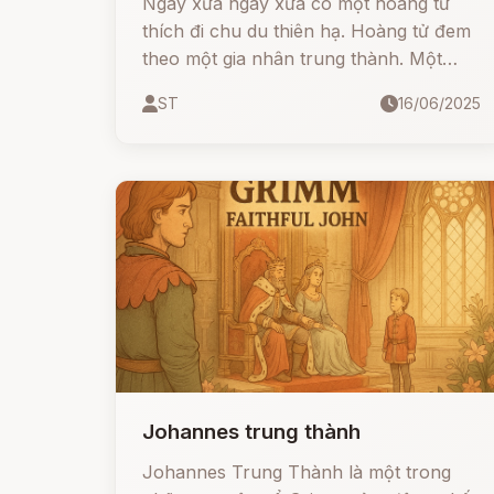
Ngày xửa ngày xưa có một hoàng tử
thích đi chu du thiên hạ. Hoàng tử đem
theo một gia nhân trung thành. Một
ngày kia họ lạc vào một khu rừng rậm.
ST
16/06/2025
Trời đã chập choạng tối mà họ vẫn
không nhìn thấy một ngôi nhà nào, họ
lo tối không biết ngủ ở đâu. Đang đi thì
thoáng thấy bóng một người con gái,
nhìn theo thấy cô đang đi về hướng một
căn nhà nhỏ, hoàng tử rảo bước theo
sau.
Johannes trung thành
Johannes Trung Thành là một trong