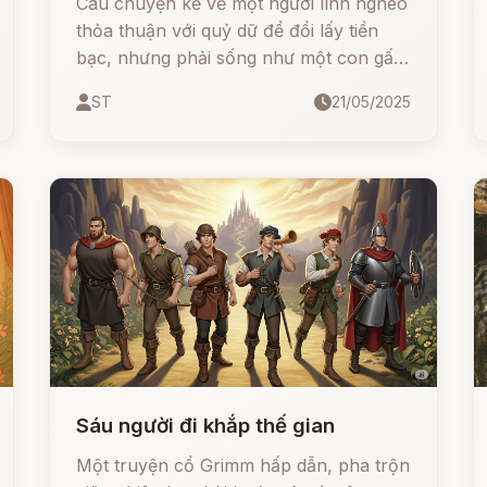
Câu chuyện kể về một người lính nghèo
thỏa thuận với quỷ dữ để đổi lấy tiền
bạc, nhưng phải sống như một con gấu
trong bảy năm — không được rửa mặt,
ST
21/05/2025
cắt tóc, hay cầu nguyện. Liệu anh có
giữ được lời hứa? Và liệu tình yêu, lòng
trung thành có thể vượt qua ngoại hình
quái dị để chạm đến hạnh phúc?
Sáu người đi khắp thế gian
Một truyện cổ Grimm hấp dẫn, pha trộn