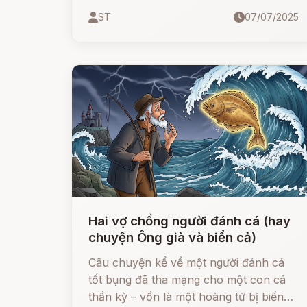
nhỏ phải giữ im lặng suốt 6 năm trời và
ST
07/07/2025
âm thầm khâu áo bằng hoa để giải cứu
các anh trai bị biến thành thiên nga.
Hai vợ chồng người đánh cá (hay
chuyện Ông già và biển cả)
Câu chuyện kể về một người đánh cá
tốt bụng đã tha mạng cho một con cá
thần kỳ – vốn là một hoàng tử bị biến