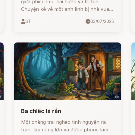
giữa phiêu lưu, hài hước và trí tuệ.
Chuyện kể về một anh lính bị nhà vua
thải hồi, quyết tâm đi chu du khắp nơi
ST
03/07/2025
để lật ngược thế cờ. Trên đường đi, anh
kết bạn với 5 người kỳ lạ – mỗi người
đều có khả năng phi thường.
Ba chiếc lá rắn
Một chàng trai nghèo tình nguyện ra
trận, lập công lớn và được phong làm