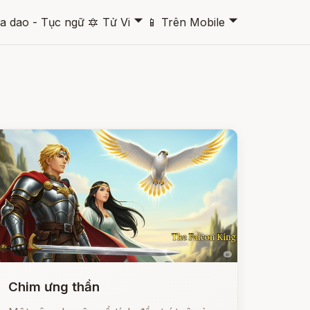
🞃
🞃
a dao - Tục ngữ
🔯
Tử Vi
📱
Trên Mobile
Chim ưng thần