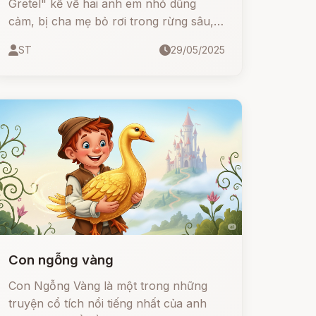
Gretel" kể về hai anh em nhỏ dũng
cảm, bị cha mẹ bỏ rơi trong rừng sâu,
rồi lạc vào căn nhà làm bằng bánh kẹo
ST
29/05/2025
của một mụ phù thủy độc ác. Bằng trí
thông minh và sự gan dạ, họ đã vượt
qua mọi thử thách, chiến thắng cái ác
và trở về an toàn.
Con ngỗng vàng
Con Ngỗng Vàng là một trong những
truyện cổ tích nổi tiếng nhất của anh