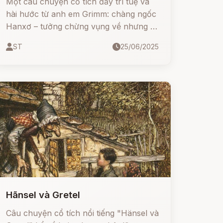
Một câu chuyện cổ tích đầy trí tuệ và
hài hước từ anh em Grimm: chàng ngốc
Hanxơ – tưởng chừng vụng về nhưng lại
là người duy nhất giúp công chúa khỏi
ST
25/06/2025
bệnh, vượt qua thử thách, đánh lừa nhà
vua tham lam và cuối cùng cưới được
công chúa, lên ngôi vua.
Hãnsel và Gretel
Câu chuyện cổ tích nổi tiếng "Hänsel và