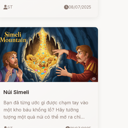
sướng trong bảy năm. Khi thời hạn đến
ST
08/07/2025
gần, họ chỉ còn một cách duy nhất để
thoát thân: giải một câu đố quỷ quái.
Liệu họ có vượt qua được mưu mẹo của
ác quỷ nhờ sự giúp đỡ kỳ lạ từ… chính
bà nội của nó?
Núi Simeli
Bạn đã từng ước gì được chạm tay vào
một kho báu khổng lồ? Hãy tưởng
tượng một quả núi có thể mở ra chỉ
bằng một câu thần chú... nhưng nếu