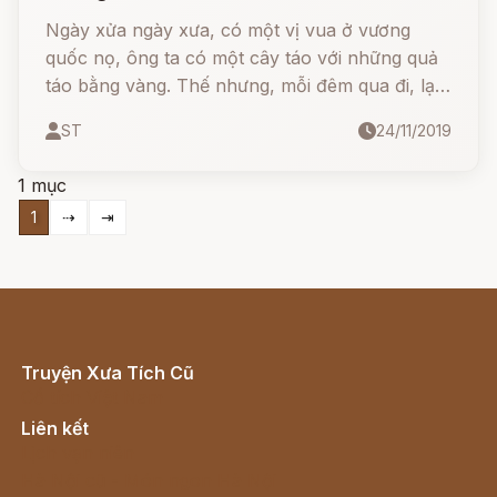
Ngày xửa ngày xưa, có một vị vua ở vương
quốc nọ, ông ta có một cây táo với những quả
táo bằng vàng. Thế nhưng, mỗi đêm qua đi, lại
có một quả táo vàng bị đánh cắp.
ST
24/11/2019
1 mục
1
⇢
⇥
Truyện Xưa Tích Cũ
Cổ tích Việt Nam
Liên kết
Lịch vạn niên
Hà Nội cũ - Món ngon Hà Nội