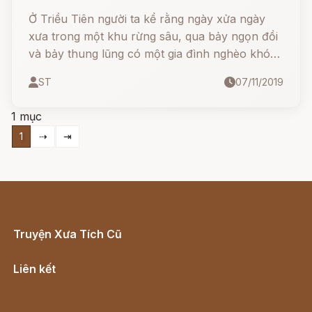
Ở Triều Tiên người ta kể rằng ngày xửa ngày
xưa trong một khu rừng sâu, qua bảy ngọn đồi
và bảy thung lũng có một gia đình nghèo khó
gồm người mẹ và ba cô con gái: Haesuni,
ST
07/11/2019
Talsuni và cô út Pyolsuni.
1 mục
1
⇢
⇥
Truyện Xưa Tích Cũ
Cổ tích Việt Nam
Liên kết
Lịch vạn niên
Hà Nội cũ - Món ngon Hà Nội