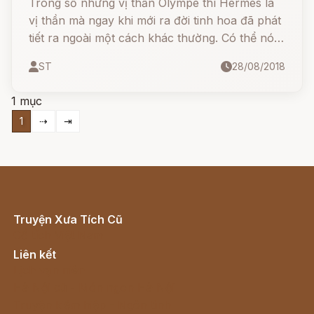
Trong số những vị thần Olympe thì Hermès là
vị thần mà ngay khi mới ra đời tinh hoa đã phát
tiết ra ngoài một cách khác thường. Có thể nói
khôn ngoan, ranh mãnh, mưu mô, tinh quái là
ST
28/08/2018
“tính trời vốn sẵn” của chú bé Hermès khi còn
nằm trong nôi.
1 mục
1
⇢
⇥
Truyện Xưa Tích Cũ
Cổ tích Việt Nam
Liên kết
Lịch vạn niên
Hà Nội cũ - Món ngon Hà Nội
Truyện kiếm hiệp - Ngôn tình