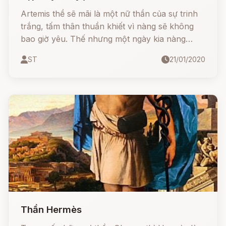
Artemis
Artemis thề sẽ mãi là một nữ thần của sự trinh
trắng, tấm thân thuần khiết vì nàng sẽ không
bao giờ yêu. Thế nhưng một ngày kia nàng
Artemis xinh đẹp, cao ngạo cũng nở một mối
ST
21/01/2020
tình
Thần Hermès