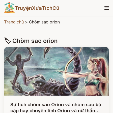
TruyệnXưaTíchCũ
Trang chủ
>
Chòm sao orion
🏷 Chòm sao orion
Sự tích chòm sao Orion và chòm sao bọ
cạp hay chuyện tình Orion và nữ thần