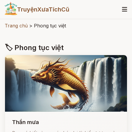
TruyệnXưaTíchCũ
Trang chủ
>
Phong tục việt
🏷 Phong tục việt
Thần mưa