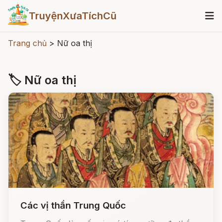
TruyệnXưaTíchCũ
Trang chủ
>
Nữ oa thị
🏷 Nữ oa thị
Các vị thần Trung Quốc