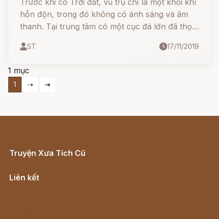
Trước khi có Trời đất, vũ trụ chỉ là một khối khí
hỗn độn, trong đó không có ánh sáng và âm
thanh. Tại trung tâm có một cục đá lớn đã thọ
khí Âm Dương chiếu diệu rất lâu đời, nên đã
ST
17/11/2019
thâu được các tính linh thông của vũ trụ mà tạo
thành thai người.
1 mục
1
⇢
⇥
Truyện Xưa Tích Cũ
Cổ tích Việt Nam
Liên kết
Lịch vạn niên
Hà Nội cũ - Món ngon Hà Nội
Truyện kiếm hiệp - Ngôn tình