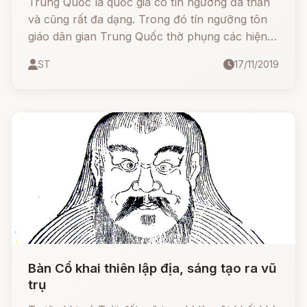
Trung Quốc là quốc gia có tín ngưỡng đa thần
và cũng rất đa dạng. Trong đó tín ngưỡng tôn
giáo dân gian Trung Quốc thờ phụng các hiện
tượng thiên nhiên, ông cha tổ tiên và các vị anh
ST
17/11/2019
hùng. Một số vị thần thánh đã được Đạo giáo,
Phật giáo kết hợp thờ phụng.
Bàn Cổ khai thiên lập địa, sáng tạo ra vũ
trụ