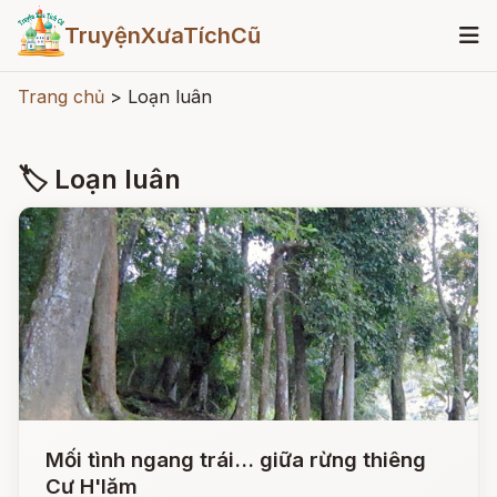
TruyệnXưaTíchCũ
Trang chủ
>
Loạn luân
🏷 Loạn luân
Mối tình ngang trái... giữa rừng thiêng
Cư H'lăm