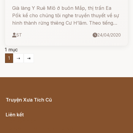
Già làng Y Ruê Mlô ở buôn Mắp, thị trấn Ea
Pốk kể cho chúng tôi nghe truyền thuyết về sự
hình thành rừng thiêng Cư H’lăm. Theo tiếng
dân tộc Êđê, Cư có nghĩa là núi, còn H’lăm
ST
24/04/2020
nghĩa là loạn luân. Ngày xửa, ngọn đồi này đã
có từ lúc nào không ai biết, thuở ấy cũng chưa
1 mục
có tên gọi; trên đồi rừng cây rậm rạp và có rất
1
⇢
⇥
nhiều loài thú dữ.
Truyện Xưa Tích Cũ
Cổ tích Việt Nam
Liên kết
Lịch vạn niên
Hà Nội cũ - Món ngon Hà Nội