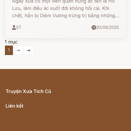
Ngày xưa có một viên quan hung ác tên là Hồ
Lưu, làm điều ác suốt đời không hối cải. Khi
chết, hắn bị Diêm Vương trừng trị bằng những
kiếp luân hồi khổ cực... Nhưng liệu đến cuối
ST
30/06/2025
cùng, hắn có thức tỉnh?
1 mục
1
⇢
⇥
Truyện Xưa Tích Cũ
Cổ tích Việt Nam
Liên kết
Lịch vạn niên
Hà Nội cũ - Món ngon Hà Nội
Truyện kiếm hiệp - Ngôn tình