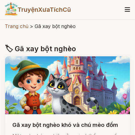
TruyệnXưaTíchCũ
Trang chủ
>
Gã xay bột nghèo
🏷 Gã xay bột nghèo
Gã xay bột nghèo khó và chú mèo đốm