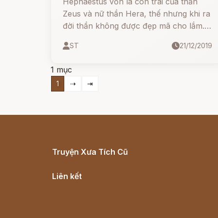
Hephaestus vốn là con trai của thần
Zeus và nữ thần Hera, thế nhưng khi ra
đời thần không được đẹp mã cho lắm.
Với cái chân què và hình hài xấu xí,
ST
21/12/2019
Hera bèn ném khỏi Olympus, rơi xuống
đại dương và được Tethys nuôi nấng.
1 mục
Sau này trở lại,
1
⇢
⇥
Truyện Xưa Tích Cũ
Cổ tích Việt Nam
Liên kết
Lịch vạn niên
Hà Nội cũ - Món ngon Hà Nội
Truyện kiếm hiệp - Ngôn tình