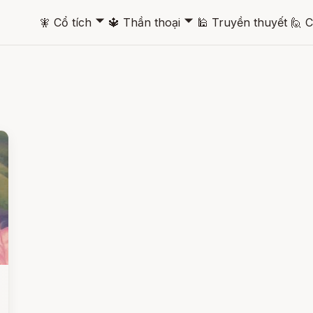
🞃
🞃
🧚
Cổ tích
🔱
Thần thoại
🕌
Truyền thuyết
🙋
C