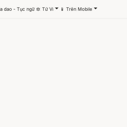
🞃
🞃
a dao - Tục ngữ
🔯
Tử Vi
📱
Trên Mobile