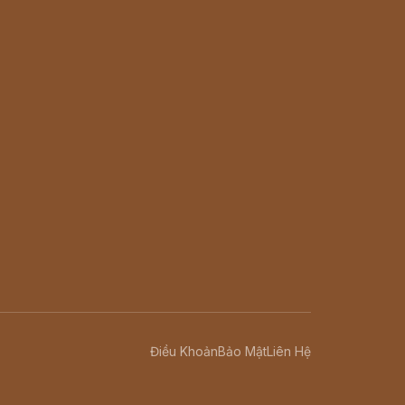
Điều Khoản
Bảo Mật
Liên Hệ