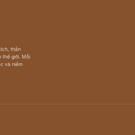
ích, thần
 thế giới. Mỗi
c và niềm