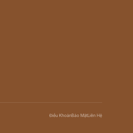
Điều Khoản
Bảo Mật
Liên Hệ