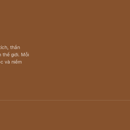
ích, thần
 thế giới. Mỗi
c và niềm