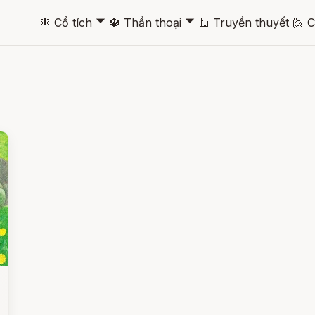
🞃
🞃
🧚
Cổ tích
🔱
Thần thoại
🕌
Truyền thuyết
🙋
C