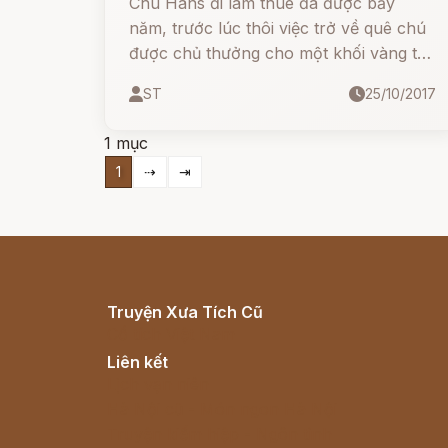
Chú Hans đi làm thuê đã được bảy
năm, trước lúc thôi việc trở về quê chú
được chủ thưởng cho một khối vàng to
bằng cái đầu của chú. Hans rút trong
ST
25/10/2017
túi ra một chiếc khăn và bọc khối vàng
đó lại, vác lên vai rồi lên đường về quê
1 mục
mẹ.
1
⇢
⇥
Truyện Xưa Tích Cũ
Cổ tích Việt Nam
Liên kết
Lịch vạn niên
Hà Nội cũ - Món ngon Hà Nội
Truyện kiếm hiệp - Ngôn tình