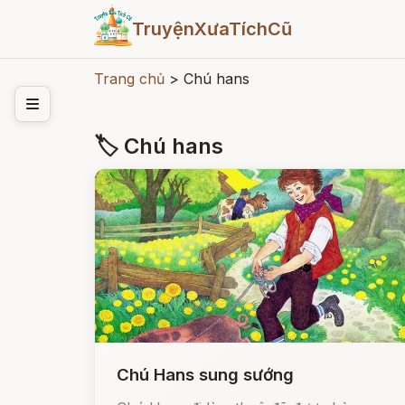
TruyệnXưaTíchCũ
Trang chủ
>
Chú hans
🏷 Chú hans
Chú Hans sung sướng