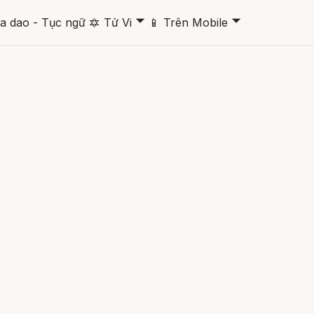
🞃
🞃
a dao - Tục ngữ
🔯
Tử Vi
📱
Trên Mobile