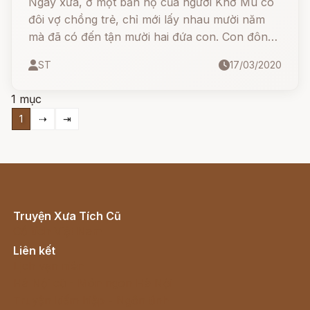
Ngày xưa, ở một bản nọ của người Khơ Mú có
đôi vợ chồng trẻ, chỉ mới lấy nhau mười năm
mà đã có đến tận mười hai đứa con. Con đông
đến nỗi bố mẹ không nhớ hết tên từng đứa. Vợ
ST
17/03/2020
chồng dẫu lam làm, chịu thương chịu khó làm
nương rẫy, dẫu gặp mưa thuận gió hòa vẫn
1 mục
không nuôi nổi đàn con của mình.
1
⇢
⇥
Truyện Xưa Tích Cũ
Cổ tích Việt Nam
Liên kết
Lịch vạn niên
Hà Nội cũ - Món ngon Hà Nội
Truyện kiếm hiệp - Ngôn tình