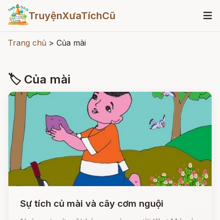
TruyệnXưaTíchCũ
Trang chủ
>
Của mài
🏷 Của mài
Sự tích củ mài và cây cơm nguội