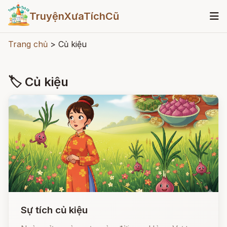
TruyệnXưaTíchCũ
Trang chủ
>
Củ kiệu
🏷 Củ kiệu
Sự tích củ kiệu