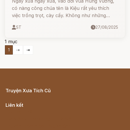
Ngày xửa ngày xưa, vào đời vua Hùng Vương,
có nàng công chúa tên là Kiệu rất yêu thích
việc trồng trọt, cày cấy. Không như những
công chúa khác, công chúa Kiệu sống cùng với
ST
27/08/2025
những người dân chất phác chia sẻ cuộc sống
thường ngày với họ.
1 mục
1
⇢
⇥
Truyện Xưa Tích Cũ
Cổ tích Việt Nam
Liên kết
Lịch vạn niên
Hà Nội cũ - Món ngon Hà Nội
Truyện kiếm hiệp - Ngôn tình