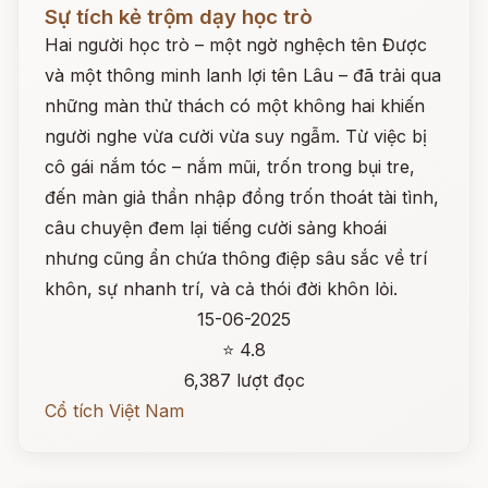
Đọc ngay
Sự tích kẻ trộm dạy học trò
Hai người học trò – một ngờ nghệch tên Được
và một thông minh lanh lợi tên Lâu – đã trải qua
những màn thử thách có một không hai khiến
người nghe vừa cười vừa suy ngẫm. Từ việc bị
cô gái nắm tóc – nắm mũi, trốn trong bụi tre,
đến màn giả thần nhập đồng trốn thoát tài tình,
câu chuyện đem lại tiếng cười sảng khoái
nhưng cũng ẩn chứa thông điệp sâu sắc về trí
khôn, sự nhanh trí, và cả thói đời khôn lỏi.
15-06-2025
⭐ 4.8
6,387 lượt đọc
Cổ tích Việt Nam