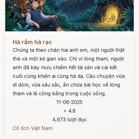
Đọc ngay
Hà rầm hà rạc
Chúng ta theo chân hai anh em, một người thật
thà và một kẻ gian xảo. Chỉ vì lòng tham, người
anh đã bày mưu chiếm hết tài sản và cái kết
cuối cùng khiến ai cũng hả dạ. Câu chuyện vừa
dí dỏm, vừa sâu sắc, ẩn chứa bài học về lòng
tham và lẽ công bằng trong cuộc sống.
11-06-2025
⭐ 4.8
4,973 lượt đọc
Cổ tích Việt Nam