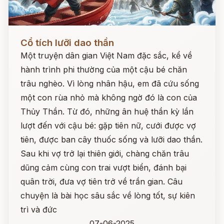
Đọc ngay
Cổ tích lưỡi dao thần
Một truyện dân gian Việt Nam đặc sắc, kể về
hành trình phi thường của một cậu bé chăn
trâu nghèo. Vì lòng nhân hậu, em đã cứu sống
một con rùa nhỏ mà không ngờ đó là con của
Thủy Thần. Từ đó, những ân huệ thần kỳ lần
lượt đến với cậu bé: gặp tiên nữ, cưới được vợ
tiên, được ban cây thuốc sống và lưỡi dao thần.
Sau khi vợ trở lại thiên giới, chàng chăn trâu
dũng cảm cùng con trai vượt biển, đánh bại
quân trời, đưa vợ tiên trở về trần gian. Câu
chuyện là bài học sâu sắc về lòng tốt, sự kiên
trì và đức
07-06-2025