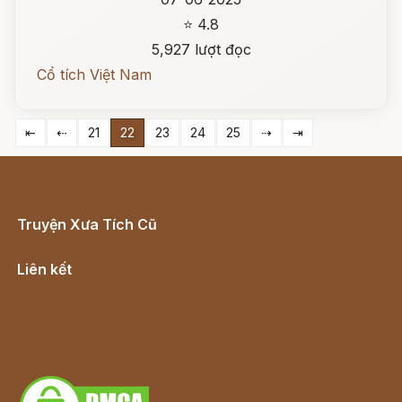
⭐ 4.8
5,927 lượt đọc
Cổ tích Việt Nam
⇤
⇠
21
22
23
24
25
⇢
⇥
Truyện Xưa Tích Cũ
Cổ tích Việt Nam
Liên kết
Lịch vạn niên
Hà Nội cũ - Món ngon Hà Nội
Truyện kiếm hiệp - Ngôn tình
Download - Tải Miễn Phí