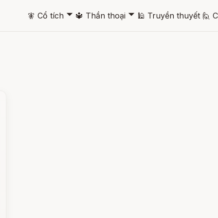
🞃
🞃
🧚
Cổ tích
🔱
Thần thoại
🕌
Truyền thuyết
🙋
C