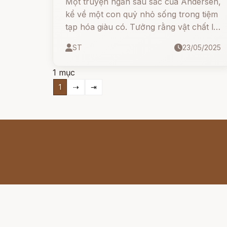
Một truyện ngắn sâu sắc của Andersen,
kể về một con quỷ nhỏ sống trong tiệm
tạp hóa giàu có. Tưởng rằng vật chất là
tất cả, nó lại bị lay động bởi những vần
ST
23/05/2025
thơ trong sáng và giản dị của một chàng
sinh viên nghèo sống trên gác mái.
1 mục
1
⇢
⇥