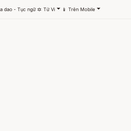
🞃
🞃
a dao - Tục ngữ
🔯
Tử Vi
📱
Trên Mobile