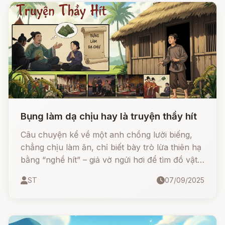
Trạng nguyên nhỏ tuổi.
Bụng làm dạ chịu hay là truyện thầy hít
Câu chuyện kể về một anh chồng lười biếng,
chẳng chịu làm ăn, chỉ biết bày trò lừa thiên hạ
bằng “nghề hít” – giả vờ ngửi hơi để tìm đồ vật.
Nhờ sự tình cờ và may mắn, anh ta liên tiếp
ST
07/09/2025
thoát hiểm, từ việc tìm lợn con, chỉ chỗ tiền
vàng, cho đến việc giúp vua tìm lại bảo vật bị
đánh cắp.