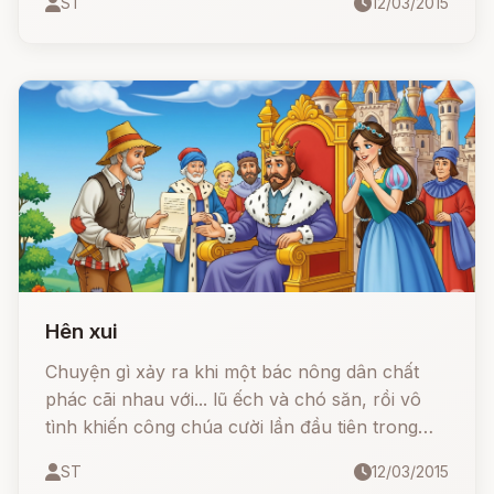
ST
12/03/2015
truyện cổ Grimm hài hước, rùng rợn và… "ngốc
nghếch" nhất!
Hên xui
Chuyện gì xảy ra khi một bác nông dân chất
phác cãi nhau với... lũ ếch và chó săn, rồi vô
tình khiến công chúa cười lần đầu tiên trong
đời? 😆 Một truyện cổ Grimm cực kỳ hài hước,
ST
12/03/2015
đậm chất châm biếm và thông minh, mang đến