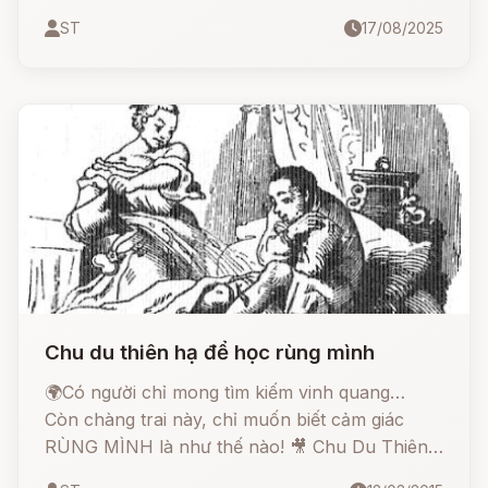
tử lần lượt chứng minh sự lười biếng của mình
ST
17/08/2025
theo cách không ai ngờ tới.
Chu du thiên hạ để học rùng mình
🌍Có người chỉ mong tìm kiếm vinh quang…
Còn chàng trai này, chỉ muốn biết cảm giác
RÙNG MÌNH là như thế nào! 🎥 Chu Du Thiên
Hạ Để Học Rùng Mình – một trong những