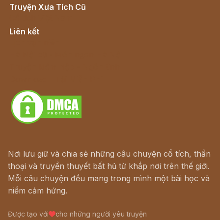
Truyện Xưa Tích Cũ
Cổ tích Việt Nam
Liên kết
Lịch vạn niên
Hà Nội cũ - Món ngon Hà Nội
Truyện kiếm hiệp - Ngôn tình
Download - Tải Miễn Phí
Nơi lưu giữ và chia sẻ những câu chuyện cổ tích, thần
thoại và truyền thuyết bất hủ từ khắp nơi trên thế giới.
Mỗi câu chuyện đều mang trong mình một bài học và
niềm cảm hứng.
Được tạo với
cho những người yêu truyện