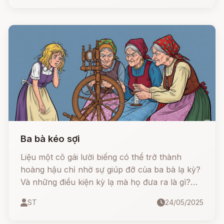
tiếng cười nhưng cũng đầy ẩn ý sâu xa về lòng
tin và sự thật thà.
Ba bà kéo sợi
Liệu một cô gái lười biếng có thể trở thành
hoàng hậu chỉ nhờ sự giúp đỡ của ba bà lạ kỳ?
Và những điều kiện kỳ lạ mà họ đưa ra là gì?
Câu chuyện sẽ mang đến một bài học dí dỏm,
ST
24/05/2025
bất ngờ và đầy nhân văn. Hãy cùng theo dõi
nhé!