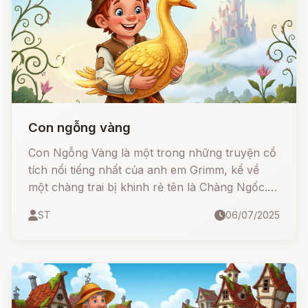
Con ngỗng vàng
Con Ngỗng Vàng là một trong những truyện cổ
tích nổi tiếng nhất của anh em Grimm, kể về
một chàng trai bị khinh rẻ tên là Chàng Ngốc.
Nhờ lòng tốt và tính cách chân thành, chàng
ST
06/07/2025
được ban tặng một con ngỗng bằng vàng – mở
ra hàng loạt tình huống dở khóc dở cười, cuốn
theo cả đoàn người dính chặt vào nhau.