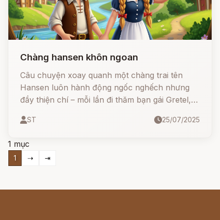
Chàng hansen khôn ngoan
Câu chuyện xoay quanh một chàng trai tên
Hansen luôn hành động ngốc nghếch nhưng
đầy thiện chí – mỗi lần đi thăm bạn gái Gretel,
anh lại mang về một bài học đắt giá
ST
25/07/2025
1 mục
1
⇢
⇥