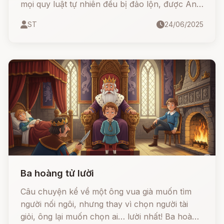
mọi quy luật tự nhiên đều bị đảo lộn, được Anh
em nhà Grimm tái hiện qua một câu chuyện cổ
ST
24/06/2025
tích kỳ lạ và đầy hóm hỉnh.
Ba hoàng tử lười
Câu chuyện kể về một ông vua già muốn tìm
người nối ngôi, nhưng thay vì chọn người tài
giỏi, ông lại muốn chọn ai… lười nhất! Ba hoàng