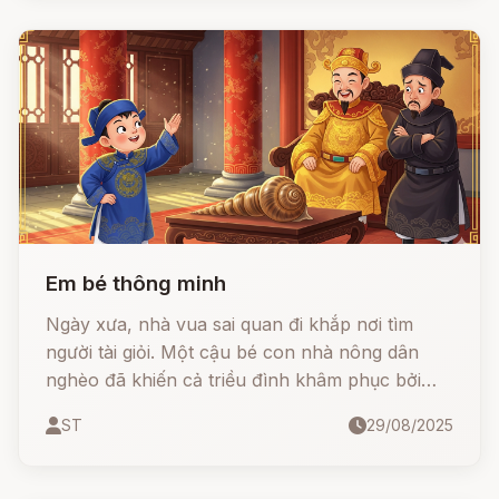
Em bé thông minh
Ngày xưa, nhà vua sai quan đi khắp nơi tìm
người tài giỏi. Một cậu bé con nhà nông dân
nghèo đã khiến cả triều đình khâm phục bởi
những câu trả lời thông minh, sắc bén. Từ
ST
29/08/2025
chuyện “trâu đực đẻ con”, “xẻ chim sẻ thành
ba mâm cỗ”, cho đến “xâu chỉ qua vỏ ốc”… cậu
bé đều ứng đối tài tình, khiến vua phong làm