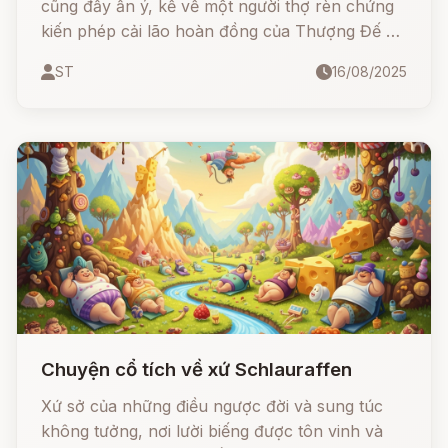
cũng đầy ẩn ý, kể về một người thợ rèn chứng
kiến phép cải lão hoàn đồng của Thượng Đế và
Thánh Pétrus. Từ sự tò mò và mong muốn giúp
ST
16/08/2025
bà dì già yếu, anh đã thử làm theo… nhưng kết
quả lại tạo nên thủy tổ của loài khỉ ngày nay
Chuyện cổ tích về xứ Schlauraffen
Xứ sở của những điều ngược đời và sung túc
không tưởng, nơi lười biếng được tôn vinh và