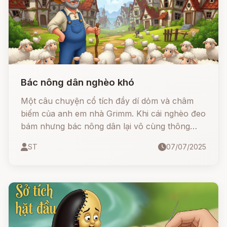
Bác nông dân nghèo khó
Một câu chuyện cổ tích đầy dí dỏm và châm
biếm của anh em nhà Grimm. Khi cái nghèo đeo
bám nhưng bác nông dân lại vô cùng thông
minh, khôn khéo và nhanh trí, ông đã khiến cả
ST
07/07/2025
làng giàu có phải "đi tong" vì sự tham lam và
nhẹ dạ của mình.