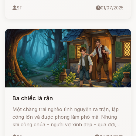
ngang với chàng Gió Nam. Khi bị ép cưới Gió
ST
01/07/2025
Bắc, một kẻ lạnh lùng và độc đoán, nàng đã
đem lòng yêu người em hiền lành, dịu dàng.
Cuộc tình đẹp đẽ nhưng éo le này đã khiến
Hoa Tuyết ra đời - tượng trưng cho tình yêu
trong trắng, bền bỉ và hy sinh.
Ba chiếc lá rắn
Một chàng trai nghèo tình nguyện ra trận, lập
công lớn và được phong làm phò mã. Nhưng
khi công chúa – người vợ xinh đẹp – qua đời,
chàng chấp nhận bị chôn sống để giữ lời thề.