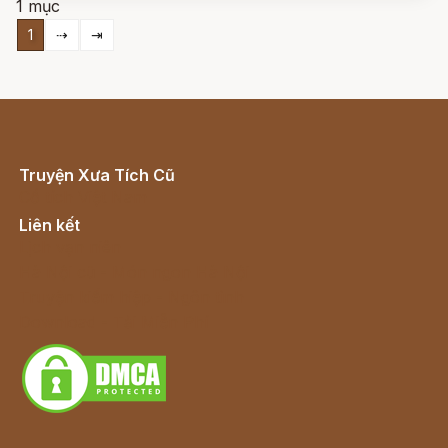
1 mục
tay che mặt người con gái e thẹn và đau khổ.
1
⇢
⇥
Truyện Xưa Tích Cũ
Cổ tích Việt Nam
Liên kết
Lịch vạn niên
Hà Nội cũ - Món ngon Hà Nội
Truyện kiếm hiệp - Ngôn tình
Download - Tải Miễn Phí