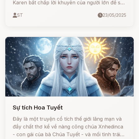
Karen bất chấp lời khuyên của người lớn để sở
hữu đôi giày đẹp nhất thị trấn… Nhưng cô đâu
ST
23/05/2025
ngờ đôi giày ấy mang theo LỜI NGUYỀN khiến
đôi chân không thể ngừng nhảy múa, đẩy cô
vào bi kịch và sự hối hận khôn nguôi.
Sự tích Hoa Tuyết
Đây là một truyện cổ tích thế giới lãng mạn và
đầy chất thơ kể về nàng công chúa Xnhedinca
- con gái của bà Chúa Tuyết - và mối tình trái