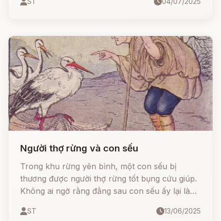
ST
04/07/2025
Trong tuyệt vọng, chàng bất ngờ phát hiện ba
chiếc lá rắn kỳ diệu và cứu sống vợ mình.
Người thợ rừng và con sếu
Trong khu rừng yên bình, một con sếu bị
thương được người thợ rừng tốt bụng cứu giúp.
Không ai ngờ rằng đằng sau con sếu ấy lại là
một điều kỳ diệu. Một câu chuyện cổ tích cảm
ST
13/06/2025
động về lòng nhân ái, sự biết ơn và hậu quả