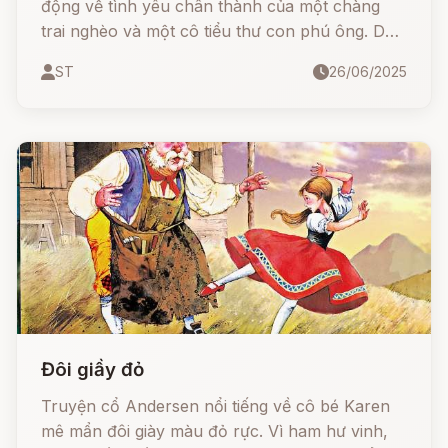
động về tình yêu chân thành của một chàng
trai nghèo và một cô tiểu thư con phú ông. Dù
tình sâu nghĩa nặng, nhưng do rào cản giàu
ST
26/06/2025
nghèo và định kiến xã hội, mối tình ấy không
thành. Câu chuyện để lại những giọt nước mắt
tiếc thương, cùng một khối tình vĩnh viễn khắc
ghi trong lòng người ở lại…
Đôi giầy đỏ
Truyện cổ Andersen nổi tiếng về cô bé Karen
mê mẩn đôi giày màu đỏ rực. Vì ham hư vinh,