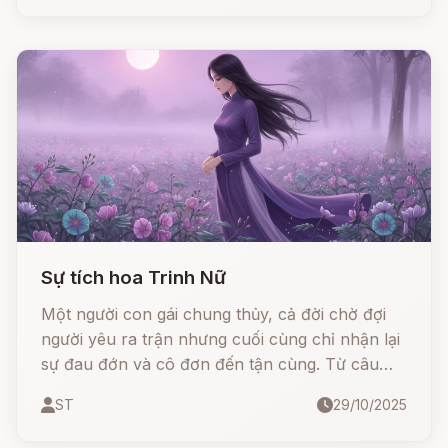
của tính tò mò. Cùng lắng nghe câu chuyện
"Người thợ rừng và con sếu" để hiểu rằng: đôi
khi chỉ một hành động nhỏ cũng có thể thay
đổi cả số phận!
Sự tích hoa Trinh Nữ
Một người con gái chung thủy, cả đời chờ đợi
người yêu ra trận nhưng cuối cùng chỉ nhận lại
sự đau đớn và cô đơn đến tận cùng. Từ câu
chuyện ấy, người đời thương xót, và từ nơi nàng
ST
29/10/2025
nằm xuống mọc lên một loài cây lạ - cây Trinh
Nữ, với những chiếc lá rụt rè khép lại như đôi