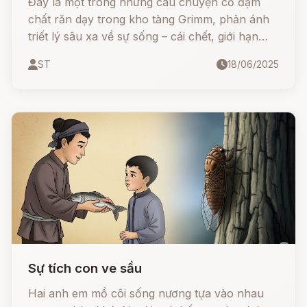
Đây là một trong những câu chuyện cổ đậm
chất răn dạy trong kho tàng Grimm, phản ánh
triết lý sâu xa về sự sống – cái chết, giới hạn
của con người và giá trị của sự trung thực
ST
18/06/2025
Sự tích con ve sầu
Hai anh em mồ côi sống nương tựa vào nhau