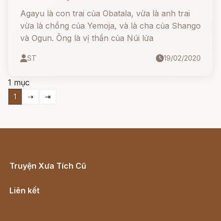
Agayu là con trai của Obatala, vừa là anh trai
vừa là chồng của Yemoja, và là cha của Shango
và Ogun. Ông là vị thần của Núi lửa
ST
19/02/2020
1 mục
1
⇢
⇥
Truyện Xưa Tích Cũ
Cổ tích Việt Nam
Liên kết
Lịch vạn niên
Hà Nội cũ - Món ngon Hà Nội