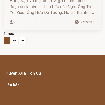
Hưng Đạo Vương có hai vị gia nô tâm phúc,
được coi là bên tả, bên hữu của Ngài: Ông Tả
Yết Kiêu, Ông Hữu Dã Tượng. Họ trở thành hai
vị Thánh rất được tôn thờ trong tín ngưỡng
ST
07/12/2019
Đức Thánh Trần.
1 mục
1
⇢
⇥
Truyện Xưa Tích Cũ
Cổ tích Việt Nam
Liên kết
Lịch vạn niên
Hà Nội cũ - Món ngon Hà Nội
Truyện kiếm hiệp - Ngôn tình