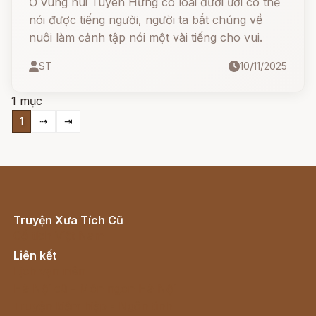
Ở vùng núi Tuyên Hưng có loài đười ươi có thể
nói được tiếng người, người ta bắt chúng về
nuôi làm cảnh tập nói một vài tiếng cho vui.
ST
10/11/2025
1 mục
1
⇢
⇥
Truyện Xưa Tích Cũ
Cổ tích Việt Nam
Liên kết
Lịch vạn niên
Hà Nội cũ - Món ngon Hà Nội
Truyện kiếm hiệp - Ngôn tình